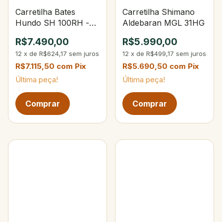
Carretilha Bates
Carretilha Shimano
Hundo SH 100RH -
Aldebaran MGL 31HG
8.1:1 Right Hand
R$7.490,00
R$5.990,00
12
x
de
R$624,17
sem juros
12
x
de
R$499,17
sem juros
R$7.115,50
com
Pix
R$5.690,50
com
Pix
Última peça!
Última peça!