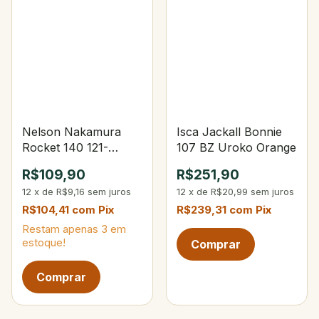
Nelson Nakamura
Isca Jackall Bonnie
Rocket 140 121-
107 BZ Uroko Orange
Opaca Lemon Fire
R$109,90
R$251,90
Tiger
12
x
de
R$9,16
sem juros
12
x
de
R$20,99
sem juros
R$104,41
com
Pix
R$239,31
com
Pix
Restam apenas
3
em
estoque!