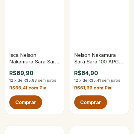
Isca Nelson
Nelson Nakamura
Nakamura Sara Sará
Sará Sará 100 APG-
120 105-Opaca Verde
Transparente Alpha
R$69,90
R$64,90
Limão
Green
12
x
de
R$5,83
sem juros
12
x
de
R$5,41
sem juros
R$66,41
com
Pix
R$61,66
com
Pix