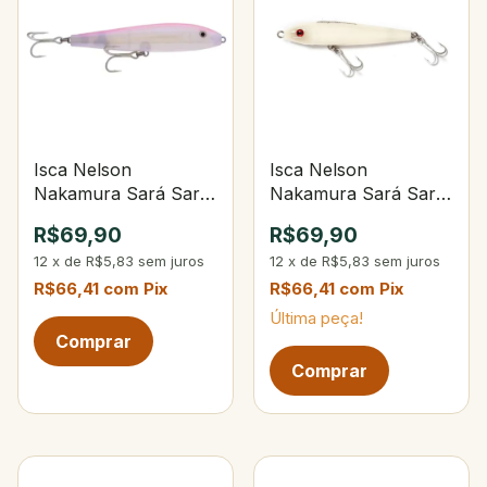
Isca Nelson
Isca Nelson
Nakamura Sará Sará
Nakamura Sará Sará
120 Especial Ika Rosa
120 101-Opaca Osso
R$69,90
R$69,90
12
x
de
R$5,83
sem juros
12
x
de
R$5,83
sem juros
R$66,41
com
Pix
R$66,41
com
Pix
Última peça!