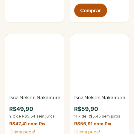
Isca Nelson Nakamura Zig Zarinha 90 101‑Opaca Osso
Isca Nelson Nakamura Zig 
R$49,90
R$59,90
9
x
de
R$5,54
sem juros
11
x
de
R$5,45
sem juros
R$47,41
com
Pix
R$56,91
com
Pix
Última peça!
Última peça!