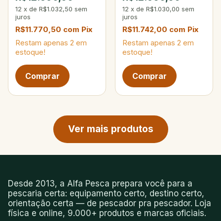
12
x
de
R$1.032,50
sem
12
x
de
R$1.030,00
sem
juros
juros
R$11.770,50
com
Pix
R$11.742,00
com
Pix
Restam apenas
2
em
Restam apenas
2
em
estoque!
estoque!
Próxima página de produtos
Ver mais produtos
Desde 2013, a Alfa Pesca prepara você para a
pescaria certa: equipamento certo, destino certo,
orientação certa — de pescador pra pescador. Loja
física e online, 9.000+ produtos e marcas oficiais.