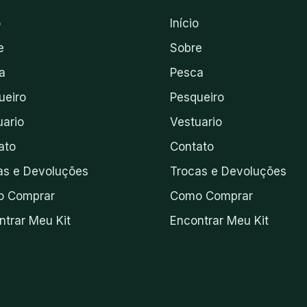
o
Início
e
Sobre
a
Pesca
ueiro
Pesqueiro
uario
Vestuario
ato
Contato
as e Devoluções
Trocas e Devoluções
 Comprar
Como Comprar
ntrar Meu Kit
Encontrar Meu Kit