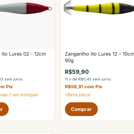
 Ito Lures 02 - 12cm
Zangarilho Ito Lures 12 – 10c
90g
0
R$59,90
83
sem juros
11
x
de
R$5,45
sem juros
om
Pix
R$56,91
com
Pix
enas
2
em estoque!
Última peça!