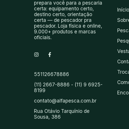
prepara você para a pescaria
certa: equipamento certo,
Iníci
destino certo, orientação
certa — de pescador pra
Sobr
pescador. Loja física e online,
Pesc
9.000+ produtos e marcas
oficiais.
Pesq
Vest
Cont
Troc
551126678886
Como
(11) 2667-8886 - (11) 9 6925-
8199
Enco
contato@alfapesca.com.br
Rua Otávio Tarquínio de
Sousa, 386