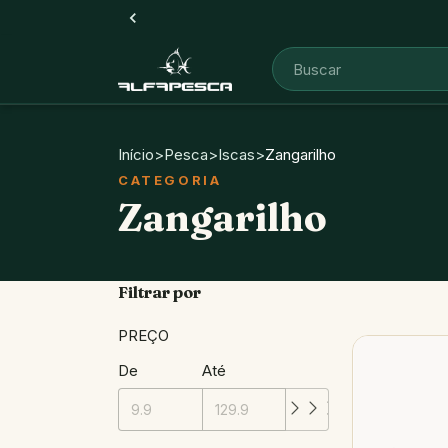
Início
>
Pesca
>
Iscas
>
Zangarilho
Zangarilho
Filtrar por
PREÇO
De
Até