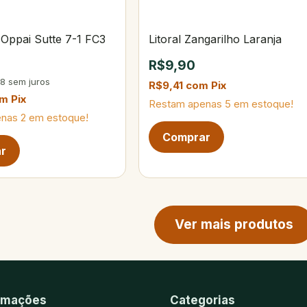
 Oppai Sutte 7-1 FC3
Litoral Zangarilho Laranja
R$9,90
08
sem juros
R$9,41
com
Pix
om
Pix
Restam apenas
5
em estoque!
enas
2
em estoque!
ina de produtos
Ver mais produtos
rmações
Categorias