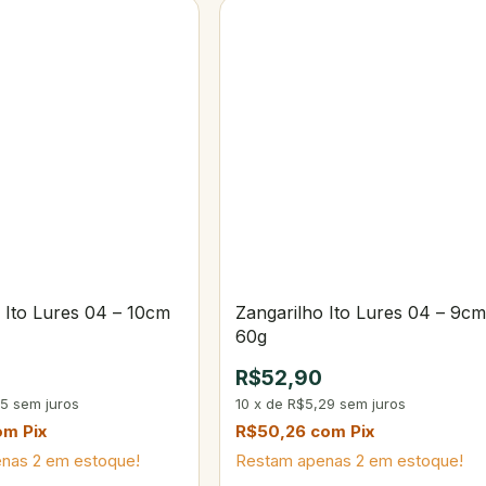
 Ito Lures 04 – 10cm
Zangarilho Ito Lures 04 – 9cm
60g
R$52,90
45
sem juros
10
x
de
R$5,29
sem juros
om
Pix
R$50,26
com
Pix
enas
2
em estoque!
Restam apenas
2
em estoque!