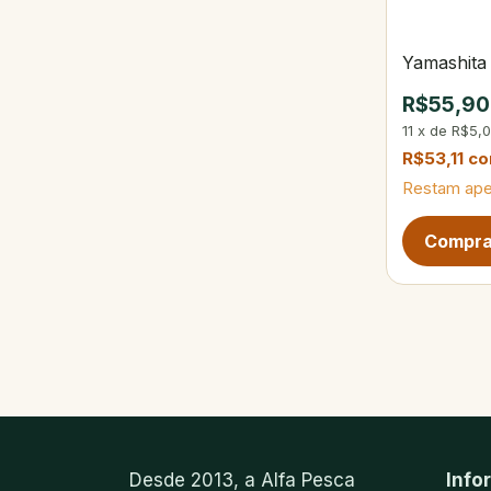
Yamashita
R$55,90
11
x
de
R$5,
R$53,11
c
Restam ap
Próxima pág
Desde 2013, a Alfa Pesca
Info