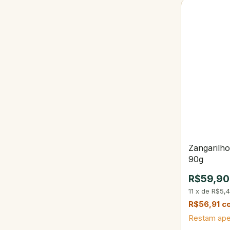
Zangarilho
90g
R$59,90
11
x
de
R$5,
R$56,91
c
Restam ap