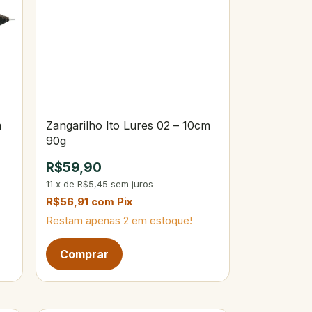
m
Zangarilho Ito Lures 02 – 10cm
90g
R$59,90
11
x
de
R$5,45
sem juros
R$56,91
com
Pix
Restam apenas
2
em estoque!