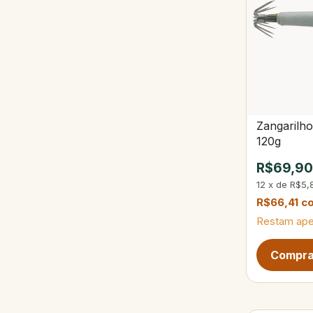
Zangarilho
120g
R$69,9
12
x
de
R$5,
R$66,41
c
Restam ap