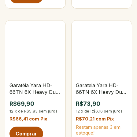
Garatéia Yara HD-
Garateia Yara HD-
66TN 6X Heavy Duty
66TN 6X Heavy Duty
Treble Tam.1/0
Treble Tam.01
R$69,90
R$73,90
12
x
de
R$5,83
sem juros
12
x
de
R$6,16
sem juros
R$66,41
com
Pix
R$70,21
com
Pix
Restam apenas
3
em
estoque!