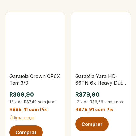
Garateia Crown CR6X
Garatéia Yara HD-
Tam.3/0
66TN 6x Heavy Duty
Treble Tam.2/0
R$89,90
R$79,90
12
x
de
R$7,49
sem juros
12
x
de
R$6,66
sem juros
R$85,41
com
Pix
R$75,91
com
Pix
Última peça!