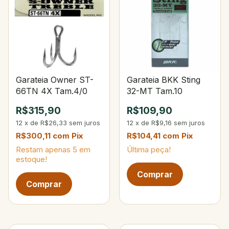
Garateia Owner ST-
Garateia BKK Sting
66TN 4X Tam.4/0
32-MT Tam.10
R$315,90
R$109,90
12
x
de
R$26,33
sem juros
12
x
de
R$9,16
sem juros
R$300,11
com
Pix
R$104,41
com
Pix
Restam apenas
5
em
Última peça!
estoque!