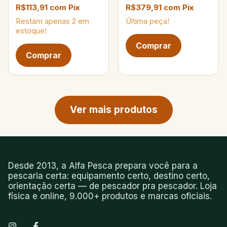
R$113,91
com
Pix
R$379,91
com
Pix
Restam apenas
2
em
Última peça!
estoque!
Próxima página de produtos
Ver mais produtos
Desde 2013, a Alfa Pesca prepara você para a
pescaria certa: equipamento certo, destino certo,
orientação certa — de pescador pra pescador. Loja
física e online, 9.000+ produtos e marcas oficiais.