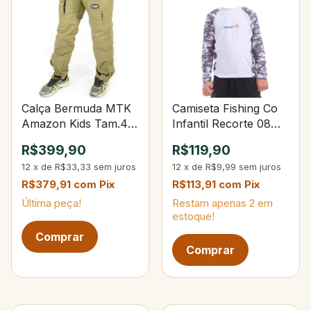
Calça Bermuda MTK
Camiseta Fishing Co
Amazon Kids Tam.4
Infantil Recorte 08
Caqui
Otimismo/Branco
R$399,90
R$119,90
12
x
de
R$33,33
sem juros
12
x
de
R$9,99
sem juros
R$379,91
com
Pix
R$113,91
com
Pix
Última peça!
Restam apenas
2
em
estoque!