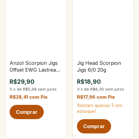
Anzol Scorpion Jigs
Jig Head Scorpion
Offset EWG Lastreado
Jigs 6/0 20g
8/0 5g
R$29,90
R$18,90
5
x
de
R$5,98
sem juros
3
x
de
R$6,30
sem juros
R$28,41
com
Pix
R$17,96
com
Pix
Restam apenas
5
em
estoque!