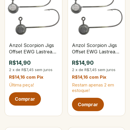
Anzol Scorpion Jigs
Anzol Scorpion Jigs
Offset EWG Lastreado
Offset EWG Lastreado
2/0 5g
2/0 2,5g
R$14,90
R$14,90
2
x
de
R$7,45
sem juros
2
x
de
R$7,45
sem juros
R$14,16
com
Pix
R$14,16
com
Pix
Última peça!
Restam apenas
2
em
estoque!