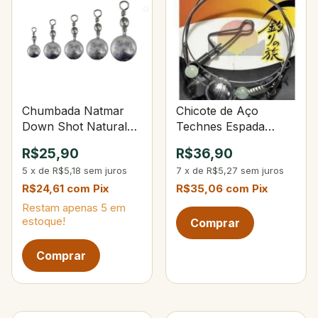
Chumbada Natmar
Chicote de Aço
Down Shot Natural
Technes Espada
10g C/5 Unidades
100Lbs C/Chumbo
R$25,90
R$36,90
50g
5
x
de
R$5,18
sem juros
7
x
de
R$5,27
sem juros
R$24,61
com
Pix
R$35,06
com
Pix
Restam apenas
5
em
estoque!