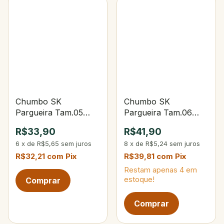
Chumbo SK
Chumbo SK
Pargueira Tam.05
Pargueira Tam.06
400g C/1 Unidade
500g C/1 Unidade
R$33,90
R$41,90
6
x
de
R$5,65
sem juros
8
x
de
R$5,24
sem juros
R$32,21
com
Pix
R$39,81
com
Pix
Restam apenas
4
em
estoque!