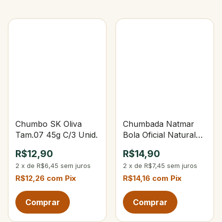
Chumbo SK Oliva
Chumbada Natmar
Tam.07 45g C/3 Unid.
Bola Oficial Natural
Furada 30g C/5 Un.
R$12,90
R$14,90
2
x
de
R$6,45
sem juros
2
x
de
R$7,45
sem juros
R$12,26
com
Pix
R$14,16
com
Pix