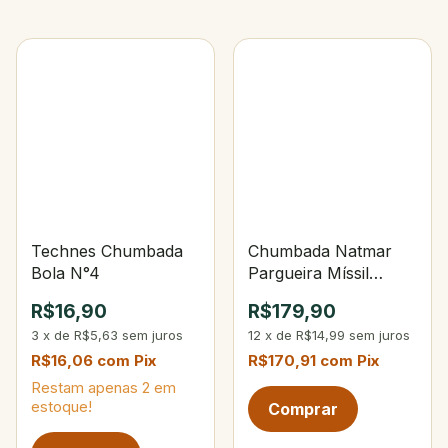
Technes Chumbada
Chumbada Natmar
Bola N°4
Pargueira Míssil
Natural 2000g
R$16,90
R$179,90
3
x
de
R$5,63
sem juros
12
x
de
R$14,99
sem juros
R$16,06
com
Pix
R$170,91
com
Pix
Restam apenas
2
em
estoque!