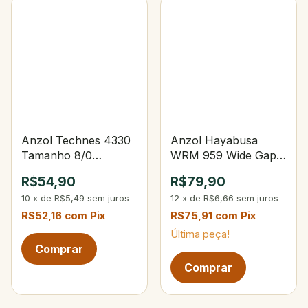
Anzol Technes 4330
Anzol Hayabusa
Tamanho 8/0
WRM 959 Wide Gap
Encastoado Flexível
Offset Heavy Duty
R$54,90
R$79,90
Tam.5/0
10
x
de
R$5,49
sem juros
12
x
de
R$6,66
sem juros
R$52,16
com
Pix
R$75,91
com
Pix
Última peça!