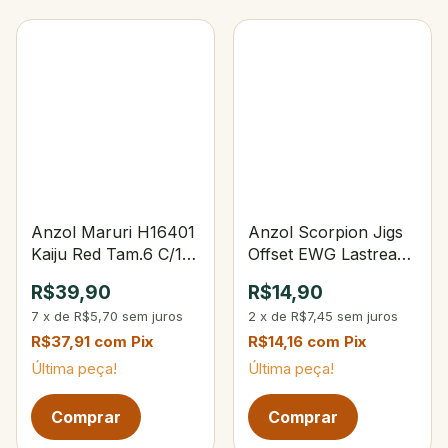
Anzol Maruri H16401
Anzol Scorpion Jigs
Kaiju Red Tam.6 C/10
Offset EWG Lastreado
Unidades
2/0 5g
R$39,90
R$14,90
7
x
de
R$5,70
sem juros
2
x
de
R$7,45
sem juros
R$37,91
com
Pix
R$14,16
com
Pix
Última peça!
Última peça!