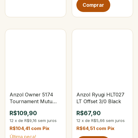
Anzol Owner 5174
Anzol Ryugi HLT027
Tournament Mutu
LT Offset 3/0 Black
Tam.6/0
R$109,90
R$67,90
12
x
de
R$9,16
sem juros
12
x
de
R$5,66
sem juros
R$104,41
com
Pix
R$64,51
com
Pix
Última peça!