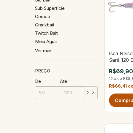
Sub Superfície
Corrico
Crankbait
Twitch Bait
Meia Água
Ver mais
Isca Nels
Sará 120 E
PREÇO
R$69,9
12
x
de
R$5,
De
Até
R$66,41
c