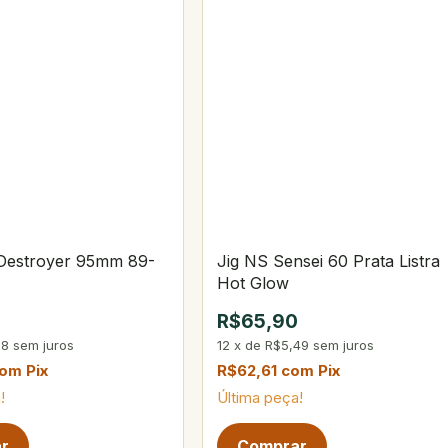
 Destroyer 95mm 89-
Jig NS Sensei 60 Prata Listra
Hot Glow
R$65,90
08
sem juros
12
x
de
R$5,49
sem juros
com
Pix
R$62,61
com
Pix
!
Última peça!