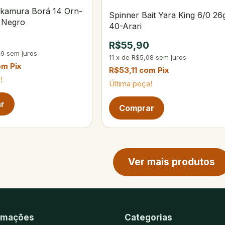
kamura Borá 14 Orn-
Spinner Bait Yara King 6/0 26
 Negro
40-Arari
0
R$55,90
49
sem juros
11
x
de
R$5,08
sem juros
om
Pix
R$53,11
com
Pix
!
Última peça!
ina de produtos
Ver mais produtos
rmações
Categorias