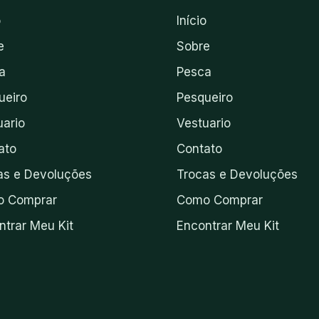
o
Início
e
Sobre
a
Pesca
ueiro
Pesqueiro
uario
Vestuario
ato
Contato
as e Devoluções
Trocas e Devoluções
 Comprar
Como Comprar
ntrar Meu Kit
Encontrar Meu Kit