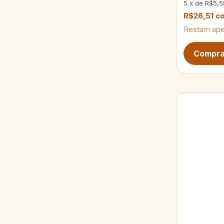
5
x
de
R$5,5
R$26,51
c
Restam ap