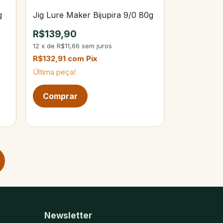
g
Jig Lure Maker Bijupira 9/0 80g
R$139,90
12
x
de
R$11,66
sem juros
R$132,91
com
Pix
Última peça!
Newsletter