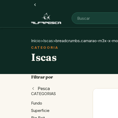
Início
>
Iscas
>
breadcrumbs.camarao-m3x-x-m
Iscas
Filtrar por
Pesca
CATEGORIAS
Fundo
Superficie
Big Bait