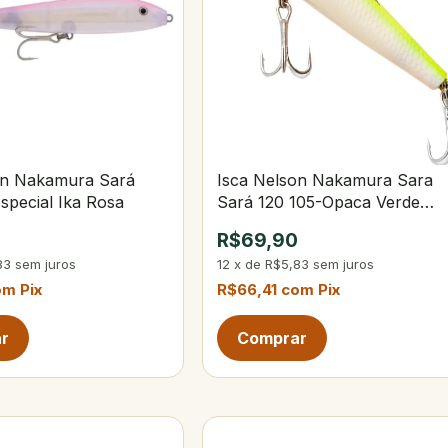
on Nakamura Sará
Isca Nelson Nakamura Sara
special Ika Rosa
Sará 120 105-Opaca Verde
Limão
0
R$69,90
83
sem juros
12
x
de
R$5,83
sem juros
om
Pix
R$66,41
com
Pix