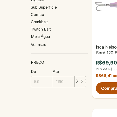
Sub Superfície
Corrico
Crankbait
Twitch Bait
Meia Água
Ver mais
Isca Nels
Sará 120 E
PREÇO
R$69,9
12
x
de
R$5,
De
Até
R$66,41
c