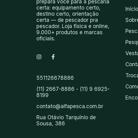
prepara você para a pescaria
certa: equipamento certo,
Iníci
destino certo, orientação
certa — de pescador pra
Sobr
pescador. Loja física e online,
Pesc
9.000+ produtos e marcas
oficiais.
Pesq
Vest
Cont
Troc
551126678886
Como
(11) 2667-8886 - (11) 9 6925-
8199
Enco
contato@alfapesca.com.br
Rua Otávio Tarquínio de
Sousa, 386