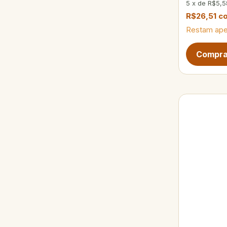
5
x
de
R$5,5
R$26,51
c
Restam ap