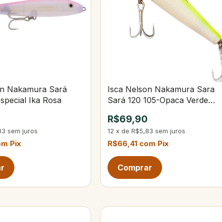
on Nakamura Sará
Isca Nelson Nakamura Sara
special Ika Rosa
Sará 120 105-Opaca Verde
Limão
0
R$69,90
83
sem juros
12
x
de
R$5,83
sem juros
om
Pix
R$66,41
com
Pix