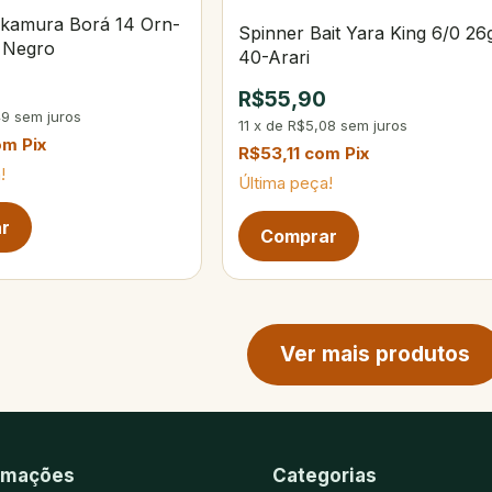
kamura Borá 14 Orn-
Spinner Bait Yara King 6/0 26
 Negro
40-Arari
0
R$55,90
49
sem juros
11
x
de
R$5,08
sem juros
om
Pix
R$53,11
com
Pix
!
Última peça!
ina de produtos
Ver mais produtos
rmações
Categorias