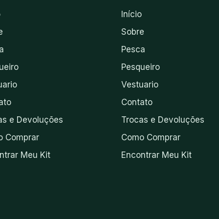
o
Início
e
Sobre
a
Pesca
ueiro
Pesqueiro
uario
Vestuario
ato
Contato
as e Devoluções
Trocas e Devoluções
 Comprar
Como Comprar
ntrar Meu Kit
Encontrar Meu Kit