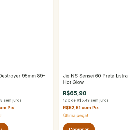
 Destroyer 95mm 89-
Jig NS Sensei 60 Prata Listra
Hot Glow
R$65,90
08
sem juros
12
x
de
R$5,49
sem juros
com
Pix
R$62,61
com
Pix
!
Última peça!