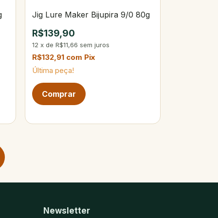
g
Jig Lure Maker Bijupira 9/0 80g
R$139,90
12
x
de
R$11,66
sem juros
R$132,91
com
Pix
Última peça!
Newsletter