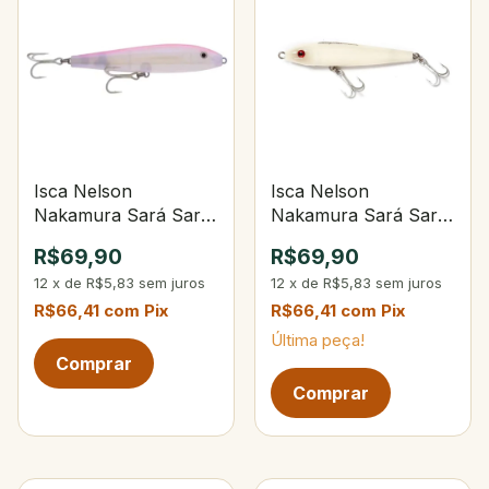
Isca Nelson
Isca Nelson
Nakamura Sará Sará
Nakamura Sará Sará
120 Especial Ika Rosa
120 101-Opaca Osso
R$69,90
R$69,90
12
x
de
R$5,83
sem juros
12
x
de
R$5,83
sem juros
R$66,41
com
Pix
R$66,41
com
Pix
Última peça!