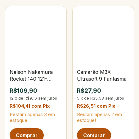
Nelson Nakamura
Camarão M3X
Rocket 140 121-
Ultrasoft 9 Fantasma
Opaca Lemon Fire
R$109,90
R$27,90
Tiger
12
x
de
R$9,16
sem juros
5
x
de
R$5,58
sem juros
R$104,41
com
Pix
R$26,51
com
Pix
Restam apenas
3
em
Restam apenas
2
em
estoque!
estoque!