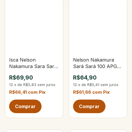
Isca Nelson
Nelson Nakamura
Nakamura Sara Sará
Sará Sará 100 APG-
120 105-Opaca Verde
Transparente Alpha
R$69,90
R$64,90
Limão
Green
12
x
de
R$5,83
sem juros
12
x
de
R$5,41
sem juros
R$66,41
com
Pix
R$61,66
com
Pix