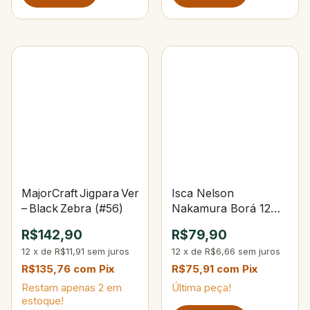
MajorCraft Jigpara Vertical Long Slow 100 g
Isca Nelson
– Black Zebra (#56)
Nakamura Borá 12
101-Opaca Osso
R$142,90
R$79,90
12
x
de
R$11,91
sem juros
12
x
de
R$6,66
sem juros
R$135,76
com
Pix
R$75,91
com
Pix
Restam apenas
2
em
Última peça!
estoque!