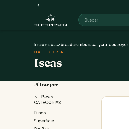
Início
>
Iscas
>
breadcrumbs.isca-yara-destroye
Iscas
Filtrar por
Pesca
CATEGORIAS
Fundo
Superficie
Big Bait