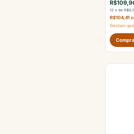
R$109,9
12
x
de
R$9,
R$104,41
Restam ap