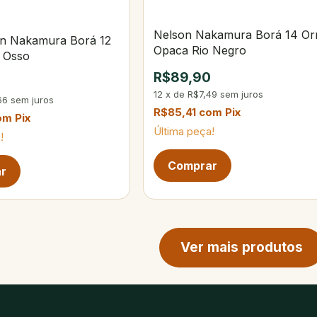
Nelson Nakamura Borá 14 Or
on Nakamura Borá 12
Opaca Rio Negro
 Osso
R$89,90
12
x
de
R$7,49
sem juros
66
sem juros
R$85,41
com
Pix
om
Pix
Última peça!
!
ina de produtos
Ver mais produtos