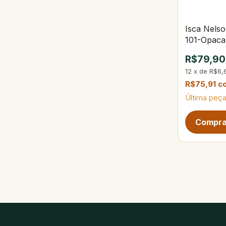
Isca Nels
101-Opaca
R$79,90
12
x
de
R$6,
R$75,91
c
Última peça
Próxima pág