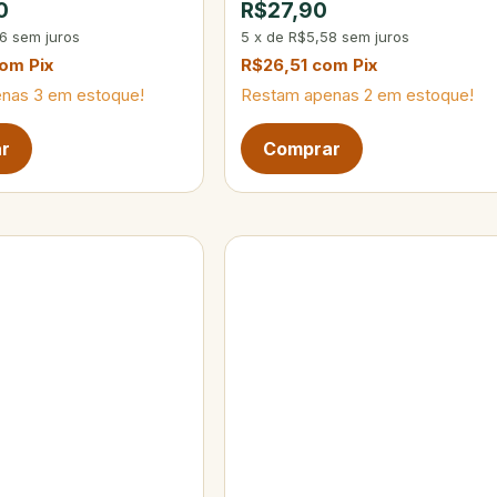
0
R$27,90
16
sem juros
5
x
de
R$5,58
sem juros
com
Pix
R$26,51
com
Pix
enas
3
em estoque!
Restam apenas
2
em estoque!