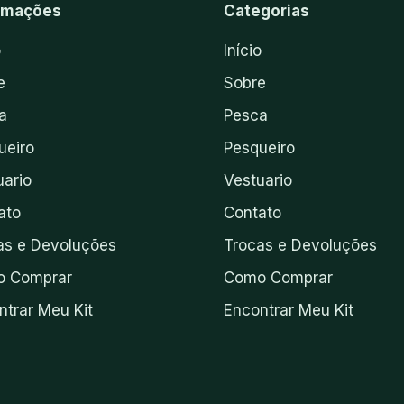
rmações
Categorias
o
Início
e
Sobre
a
Pesca
ueiro
Pesqueiro
uario
Vestuario
ato
Contato
as e Devoluções
Trocas e Devoluções
 Comprar
Como Comprar
ntrar Meu Kit
Encontrar Meu Kit