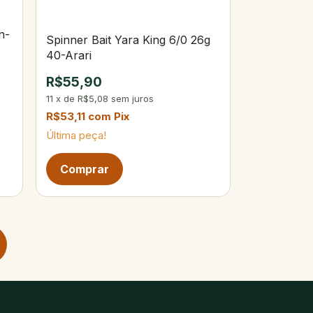
n-
Spinner Bait Yara King 6/0 26g
40-Arari
R$55,90
11
x
de
R$5,08
sem juros
R$53,11
com
Pix
Última peça!