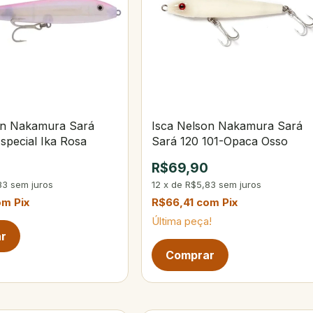
on Nakamura Sará
Isca Nelson Nakamura Sará
special Ika Rosa
Sará 120 101-Opaca Osso
0
R$69,90
83
sem juros
12
x
de
R$5,83
sem juros
om
Pix
R$66,41
com
Pix
Última peça!