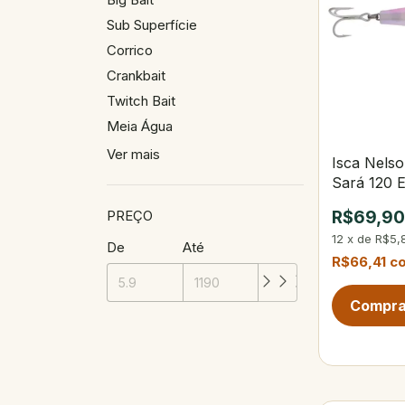
Sub Superfície
Corrico
Crankbait
Twitch Bait
Meia Água
Ver mais
Isca Nels
Sará 120 E
PREÇO
R$69,9
12
x
de
R$5,
De
Até
R$66,41
c