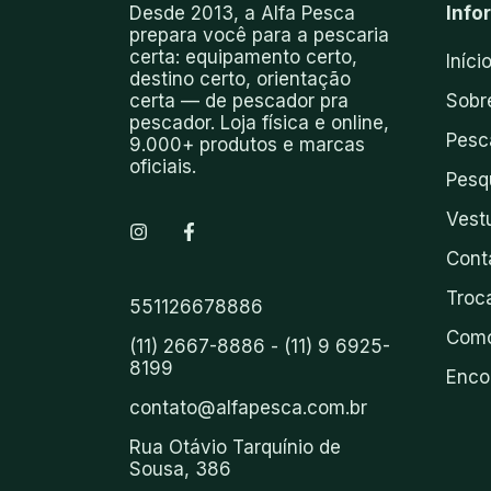
Desde 2013, a Alfa Pesca
Info
prepara você para a pescaria
certa: equipamento certo,
Iníci
destino certo, orientação
certa — de pescador pra
Sobr
pescador. Loja física e online,
Pesc
9.000+ produtos e marcas
oficiais.
Pesq
Vest
Cont
Troc
551126678886
Como
(11) 2667-8886 - (11) 9 6925-
8199
Enco
contato@alfapesca.com.br
Rua Otávio Tarquínio de
Sousa, 386