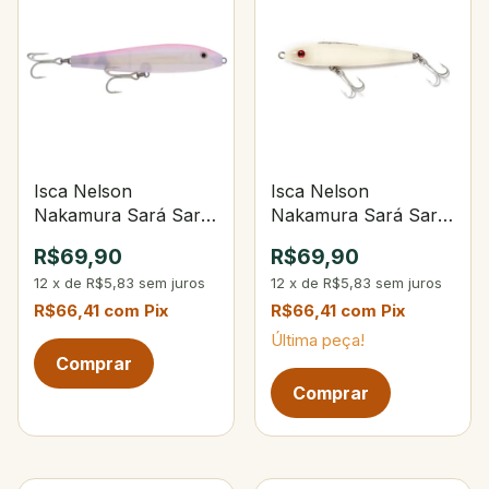
Isca Nelson
Isca Nelson
Nakamura Sará Sará
Nakamura Sará Sará
120 Especial Ika Rosa
120 101-Opaca Osso
R$69,90
R$69,90
12
x
de
R$5,83
sem juros
12
x
de
R$5,83
sem juros
R$66,41
com
Pix
R$66,41
com
Pix
Última peça!