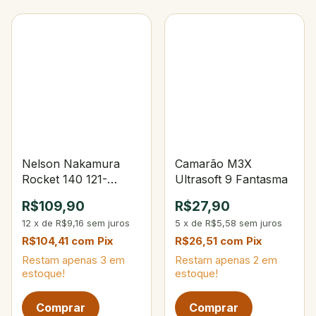
Nelson Nakamura
Camarão M3X
Rocket 140 121-
Ultrasoft 9 Fantasma
Opaca Lemon Fire
R$109,90
R$27,90
Tiger
12
x
de
R$9,16
sem juros
5
x
de
R$5,58
sem juros
R$104,41
com
Pix
R$26,51
com
Pix
Restam apenas
3
em
Restam apenas
2
em
estoque!
estoque!