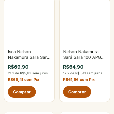
Isca Nelson
Nelson Nakamura
Nakamura Sara Sará
Sará Sará 100 APG-
120 105-Opaca Verde
Transparente Alpha
R$69,90
R$64,90
Limão
Green
12
x
de
R$5,83
sem juros
12
x
de
R$5,41
sem juros
R$66,41
com
Pix
R$61,66
com
Pix