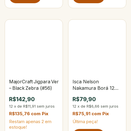
MajorCraft Jigpara Vertical Long Slow 100 g
Isca Nelson
– Black Zebra (#56)
Nakamura Borá 12
101-Opaca Osso
R$142,90
R$79,90
12
x
de
R$11,91
sem juros
12
x
de
R$6,66
sem juros
R$135,76
com
Pix
R$75,91
com
Pix
Restam apenas
2
em
Última peça!
estoque!