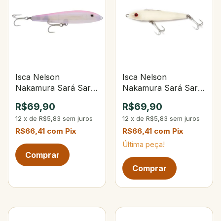
Isca Nelson
Isca Nelson
Nakamura Sará Sará
Nakamura Sará Sará
120 Especial Ika Rosa
120 101-Opaca Osso
R$69,90
R$69,90
12
x
de
R$5,83
sem juros
12
x
de
R$5,83
sem juros
R$66,41
com
Pix
R$66,41
com
Pix
Última peça!