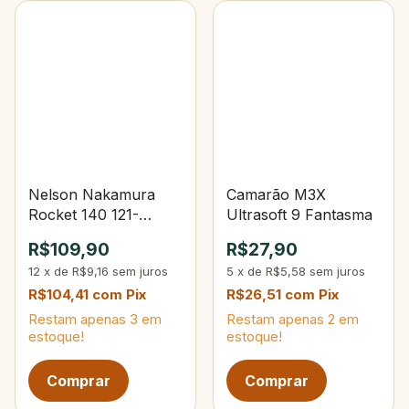
Nelson Nakamura
Camarão M3X
Rocket 140 121-
Ultrasoft 9 Fantasma
Opaca Lemon Fire
R$109,90
R$27,90
Tiger
12
x
de
R$9,16
sem juros
5
x
de
R$5,58
sem juros
R$104,41
com
Pix
R$26,51
com
Pix
Restam apenas
3
em
Restam apenas
2
em
estoque!
estoque!