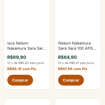
Isca Nelson
Nelson Nakamura
Nakamura Sara Sará
Sará Sará 100 APG-
120 105-Opaca Verde
Transparente Alpha
R$69,90
R$64,90
Limão
Green
12
x
de
R$5,83
sem juros
12
x
de
R$5,41
sem juros
R$66,41
com
Pix
R$61,66
com
Pix