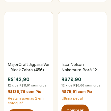
MajorCraft Jigpara Vertical Long Slow 100 g
Isca Nelson
– Black Zebra (#56)
Nakamura Borá 12
101-Opaca Osso
R$142,90
R$79,90
12
x
de
R$11,91
sem juros
12
x
de
R$6,66
sem juros
R$135,76
com
Pix
R$75,91
com
Pix
Restam apenas
2
em
Última peça!
estoque!