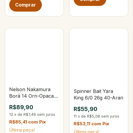
Nelson Nakamura
Spinner Bait Yara
Borá 14 Orn-Opaca
King 6/0 26g 40-Arari
Rio Negro
R$89,90
R$55,90
12
x
de
R$7,49
sem juros
11
x
de
R$5,08
sem juros
R$85,41
com
Pix
R$53,11
com
Pix
Última peça!
Última peça!