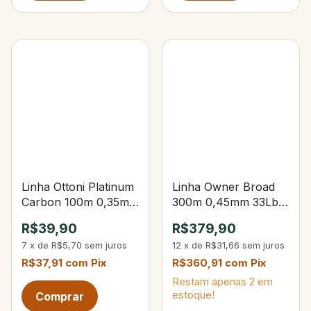
Linha Ottoni Platinum
Linha Owner Broad
Carbon 100m 0,35mm
300m 0,45mm 33Lbs
Yellow
Verde Claro
R$39,90
R$379,90
7
x
de
R$5,70
sem juros
12
x
de
R$31,66
sem juros
R$37,91
com
Pix
R$360,91
com
Pix
Restam apenas
2
em
estoque!