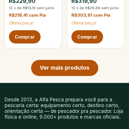
R$229,90
R$319,90
12
x
de
R$19,16
sem juros
12
x
de
R$26,66
sem juros
R$218,41
com
Pix
R$303,91
com
Pix
Última peça!
Última peça!
Próxima página de produtos
Ver mais produtos
Desde 2013, a Alfa Pesca prepara você para a
pescaria certa: equipamento certo, destino certo,
orientação certa — de pescador pra pescador. Loja
física e online, 9.000+ produtos e marcas oficiais.