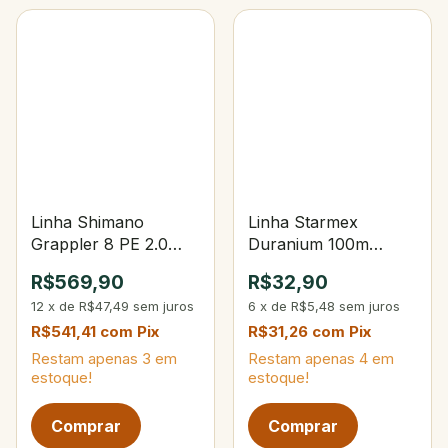
Linha Shimano
Linha Starmex
Grappler 8 PE 2.0
Duranium 100m
300m Multicolor
50Lbs 0,50mm Yellow
R$569,90
R$32,90
12
x
de
R$47,49
sem juros
6
x
de
R$5,48
sem juros
R$541,41
com
Pix
R$31,26
com
Pix
Restam apenas
3
em
Restam apenas
4
em
estoque!
estoque!