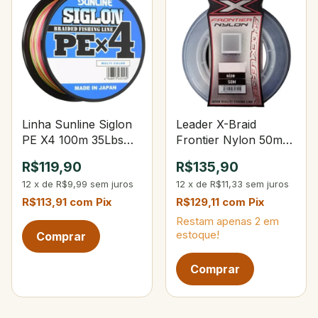
Linha Sunline Siglon
Leader X-Braid
PE X4 100m 35Lbs
Frontier Nylon 50m
PE.2 Multicolor
50Lbs
R$119,90
R$135,90
12
x
de
R$9,99
sem juros
12
x
de
R$11,33
sem juros
R$113,91
com
Pix
R$129,11
com
Pix
Restam apenas
2
em
estoque!