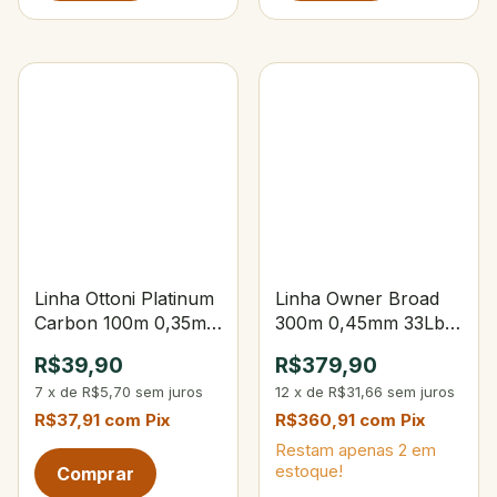
Linha Ottoni Platinum
Linha Owner Broad
Carbon 100m 0,35mm
300m 0,45mm 33Lbs
Yellow
Verde Claro
R$39,90
R$379,90
7
x
de
R$5,70
sem juros
12
x
de
R$31,66
sem juros
R$37,91
com
Pix
R$360,91
com
Pix
Restam apenas
2
em
estoque!