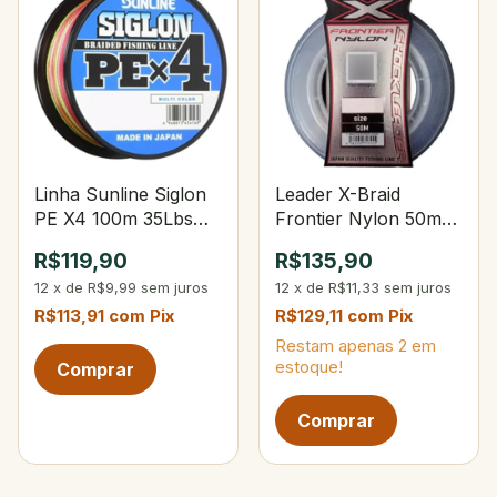
Linha Sunline Siglon
Leader X-Braid
PE X4 100m 35Lbs
Frontier Nylon 50m
PE.2 Multicolor
50Lbs
R$119,90
R$135,90
12
x
de
R$9,99
sem juros
12
x
de
R$11,33
sem juros
R$113,91
com
Pix
R$129,11
com
Pix
Restam apenas
2
em
estoque!