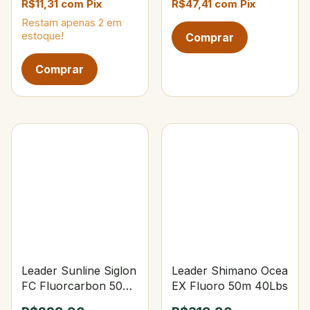
R$11,31
com
Pix
R$47,41
com
Pix
Restam apenas
2
em
estoque!
Leader Sunline Siglon
Leader Shimano Ocea
FC Fluorcarbon 50m
EX Fluoro 50m 40Lbs
24Lbs #0.6