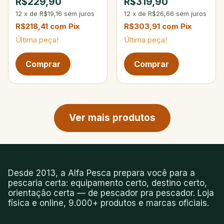
R$229,90
R$319,90
12
x
de
R$19,16
sem juros
12
x
de
R$26,66
sem juros
R$218,41
com
Pix
R$303,91
com
Pix
Última peça!
Última peça!
Próxima página de produtos
Ver mais produtos
Desde 2013, a Alfa Pesca prepara você para a
pescaria certa: equipamento certo, destino certo,
orientação certa — de pescador pra pescador. Loja
física e online, 9.000+ produtos e marcas oficiais.