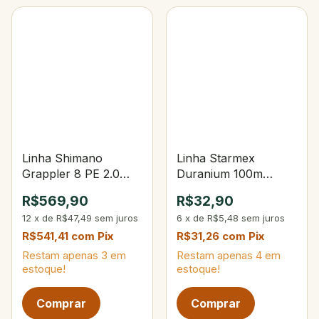
Linha Shimano
Linha Starmex
Grappler 8 PE 2.0
Duranium 100m
300m Multicolor
50Lbs 0,50mm Yellow
R$569,90
R$32,90
12
x
de
R$47,49
sem juros
6
x
de
R$5,48
sem juros
R$541,41
com
Pix
R$31,26
com
Pix
Restam apenas
3
em
Restam apenas
4
em
estoque!
estoque!