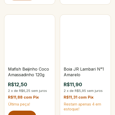
Mafish Beijinho Coco
Boia JR Lambari N°1
Amassadinho 120g
Amarelo
R$12,50
R$11,90
2
x
de
R$6,25
sem juros
2
x
de
R$5,95
sem juros
R$11,88
com
Pix
R$11,31
com
Pix
Última peça!
Restam apenas
4
em
estoque!