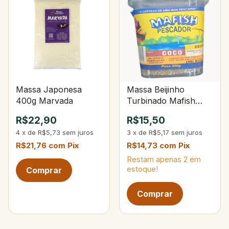
Massa Japonesa
Massa Beijinho
400g Marvada
Turbinado Mafish
120g
R$22,90
R$15,50
4
x
de
R$5,73
sem juros
3
x
de
R$5,17
sem juros
R$21,76
com
Pix
R$14,73
com
Pix
Restam apenas
2
em
estoque!