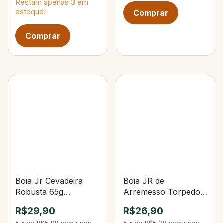
Restam apenas
3
em
estoque!
Boia Jr Cevadeira
Boia JR de
Robusta 65g
Arremesso Torpedo
Preto/Amarelo
Tambaqui 55g 244-
R$29,90
R$26,90
Laranja/Branco
5
x
de
R$5,98
sem juros
5
x
de
R$5,38
sem juros