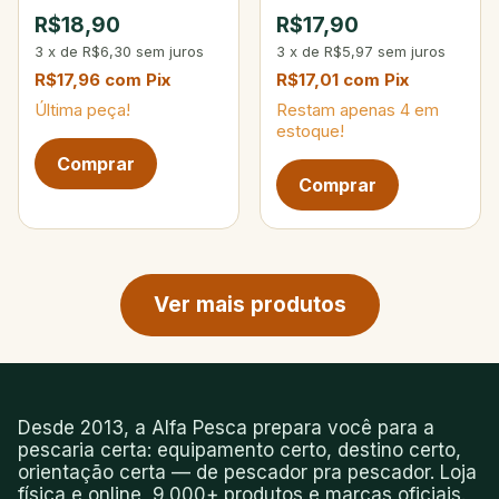
Tambaqui 50g 204-
130g
R$18,90
R$17,90
Amarelo/Branco
3
x
de
R$6,30
sem juros
3
x
de
R$5,97
sem juros
R$17,96
com
Pix
R$17,01
com
Pix
Última peça!
Restam apenas
4
em
estoque!
Próxima página de produtos
Ver mais produtos
Desde 2013, a Alfa Pesca prepara você para a
pescaria certa: equipamento certo, destino certo,
orientação certa — de pescador pra pescador. Loja
física e online, 9.000+ produtos e marcas oficiais.