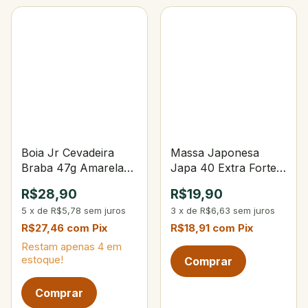
Boia Jr Cevadeira
Massa Japonesa
Braba 47g Amarela
Japa 40 Extra Forte
C/Amortecedor
600g Sabor Carne
R$28,90
R$19,90
Corpo Preto
Defumada
5
x
de
R$5,78
sem juros
3
x
de
R$6,63
sem juros
R$27,46
com
Pix
R$18,91
com
Pix
Restam apenas
4
em
estoque!