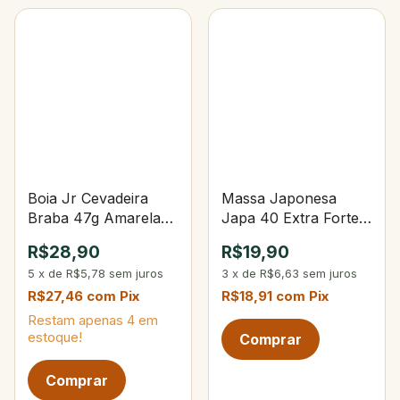
Boia Jr Cevadeira
Massa Japonesa
Braba 47g Amarela
Japa 40 Extra Forte
C/Amortecedor
600g Sabor Carne
R$28,90
R$19,90
Corpo Preto
Defumada
5
x
de
R$5,78
sem juros
3
x
de
R$6,63
sem juros
R$27,46
com
Pix
R$18,91
com
Pix
Restam apenas
4
em
estoque!