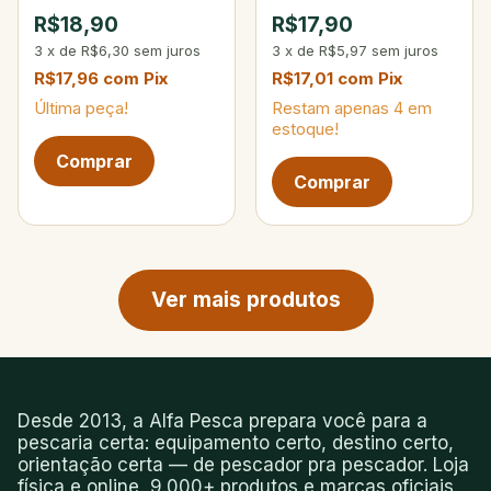
Tambaqui 50g 204-
130g
R$18,90
R$17,90
Amarelo/Branco
3
x
de
R$6,30
sem juros
3
x
de
R$5,97
sem juros
R$17,96
com
Pix
R$17,01
com
Pix
Última peça!
Restam apenas
4
em
estoque!
Próxima página de produtos
Ver mais produtos
Desde 2013, a Alfa Pesca prepara você para a
pescaria certa: equipamento certo, destino certo,
orientação certa — de pescador pra pescador. Loja
física e online, 9.000+ produtos e marcas oficiais.