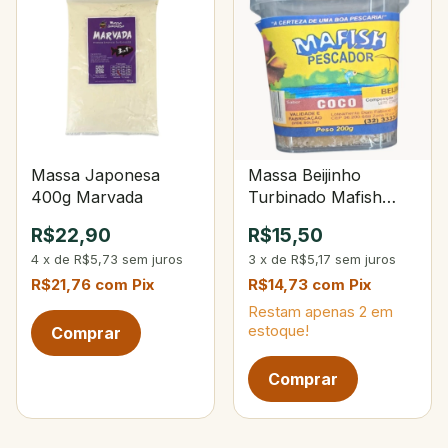
Massa Japonesa
Massa Beijinho
400g Marvada
Turbinado Mafish
120g
R$22,90
R$15,50
4
x
de
R$5,73
sem juros
3
x
de
R$5,17
sem juros
R$21,76
com
Pix
R$14,73
com
Pix
Restam apenas
2
em
estoque!