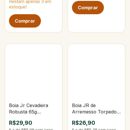
Restam apenas
3
em
estoque!
Boia Jr Cevadeira
Boia JR de
Robusta 65g
Arremesso Torpedo
Preto/Amarelo
Tambaqui 55g 244-
R$29,90
R$26,90
Laranja/Branco
5
x
de
R$5,98
sem juros
5
x
de
R$5,38
sem juros