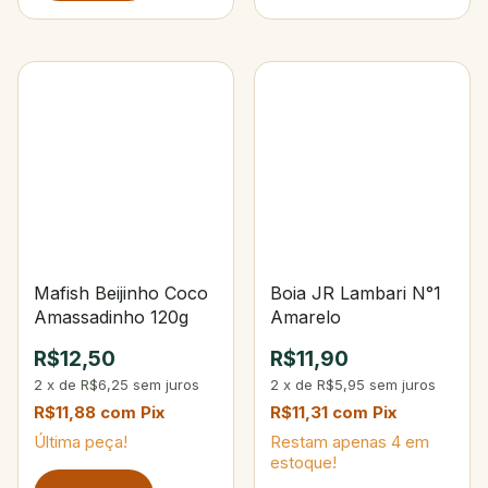
Mafish Beijinho Coco
Boia JR Lambari N°1
Amassadinho 120g
Amarelo
R$12,50
R$11,90
2
x
de
R$6,25
sem juros
2
x
de
R$5,95
sem juros
R$11,88
com
Pix
R$11,31
com
Pix
Última peça!
Restam apenas
4
em
estoque!