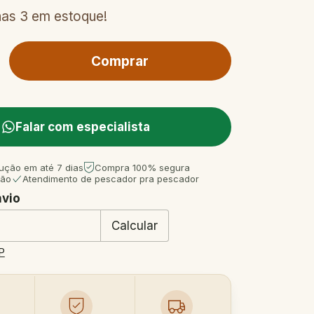
nas
3
em estoque!
Falar com especialista
ução em até 7 dias
Compra 100% segura
tão
Atendimento de pescador pra pescador
nvio
 CEP:
Mudar CEP
Calcular
P