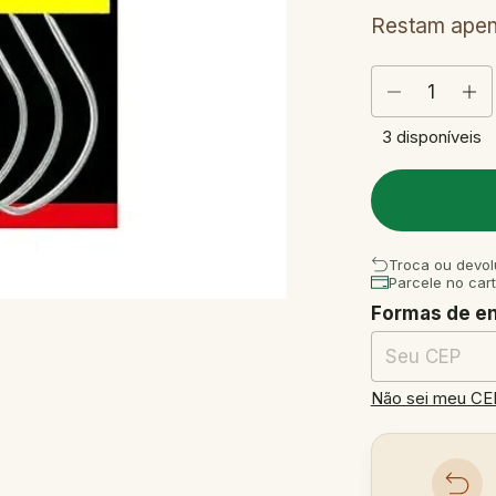
Restam ape
3
disponíveis
Troca ou devol
Parcele no car
Formas de e
Entregas para o
Não sei meu CE