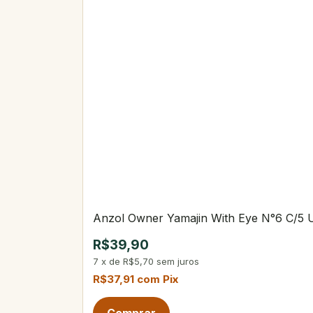
Anzol Owner Yamajin With Eye N°6 C/5 
R$39,90
7
x
de
R$5,70
sem juros
R$37,91
com
Pix