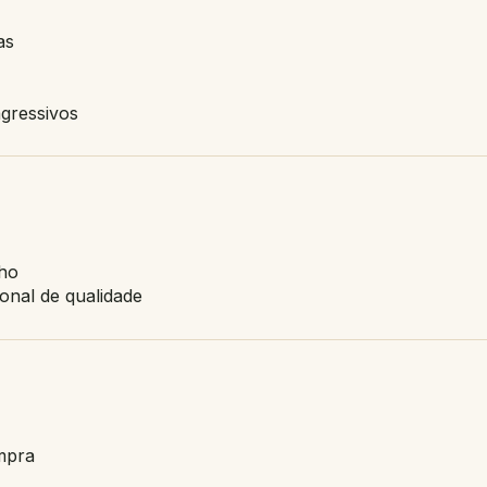
as
gressivos
nho
onal de qualidade
mpra