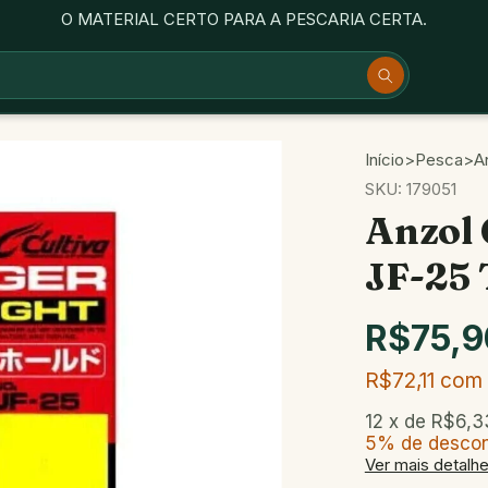
O MATERIAL CERTO PARA A PESCARIA CERTA.
Início
>
Pesca
>
A
SKU:
179051
Anzol 
JF-25 
R$75,9
R$72,11
com
12
x de
R$6,3
5% de desco
Ver mais detalh