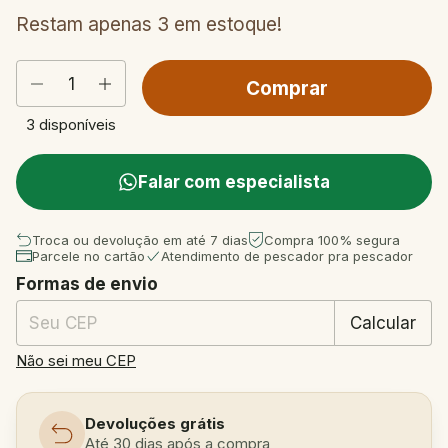
Restam apenas
3
em estoque!
3
disponíveis
Falar com especialista
Troca ou devolução em até 7 dias
Compra 100% segura
Parcele no cartão
Atendimento de pescador pra pescador
Formas de envio
Entregas para o CEP:
Mudar CEP
Calcular
Não sei meu CEP
Devoluções grátis
Até 30 dias após a compra