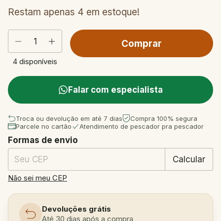
Restam apenas
4
em estoque!
4
disponíveis
Falar com especialista
Troca ou devolução em até 7 dias
Compra 100% segura
Parcele no cartão
Atendimento de pescador pra pescador
Formas de envio
Entregas para o CEP:
Mudar CEP
Calcular
Não sei meu CEP
Devoluções grátis
Até 30 dias após a compra