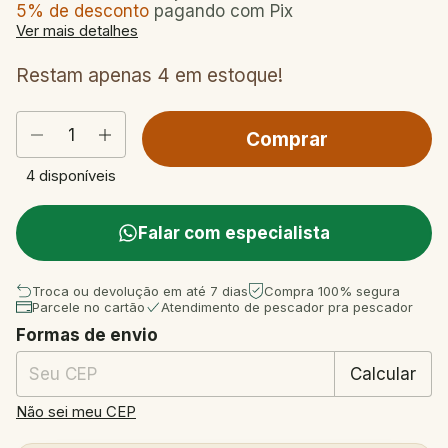
5% de desconto
pagando com Pix
Ver mais detalhes
Restam apenas
4
em estoque!
4
disponíveis
Falar com especialista
Troca ou devolução em até 7 dias
Compra 100% segura
Parcele no cartão
Atendimento de pescador pra pescador
Formas de envio
Entregas para o CEP:
Mudar CEP
Calcular
Não sei meu CEP