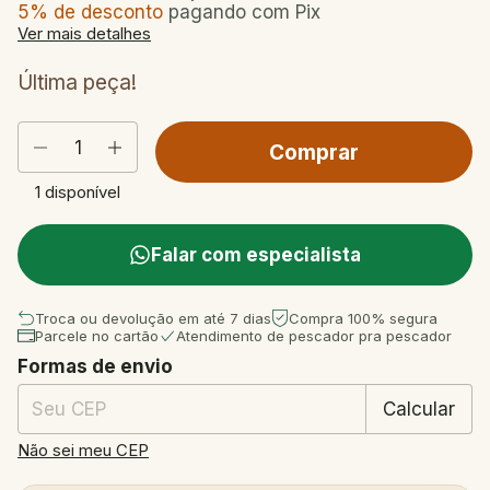
5% de desconto
pagando com Pix
Ver mais detalhes
Última peça!
1
disponível
Falar com especialista
Troca ou devolução em até 7 dias
Compra 100% segura
Parcele no cartão
Atendimento de pescador pra pescador
Formas de envio
Entregas para o CEP:
Mudar CEP
Calcular
Não sei meu CEP