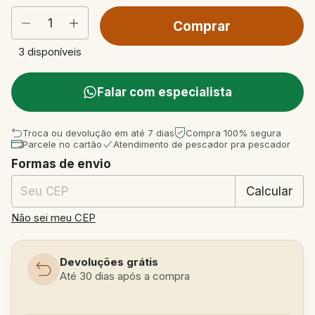
3
disponíveis
Falar com especialista
Troca ou devolução em até 7 dias
Compra 100% segura
Parcele no cartão
Atendimento de pescador pra pescador
Formas de envio
Entregas para o CEP:
Mudar CEP
Calcular
Não sei meu CEP
Devoluções grátis
Até 30 dias após a compra