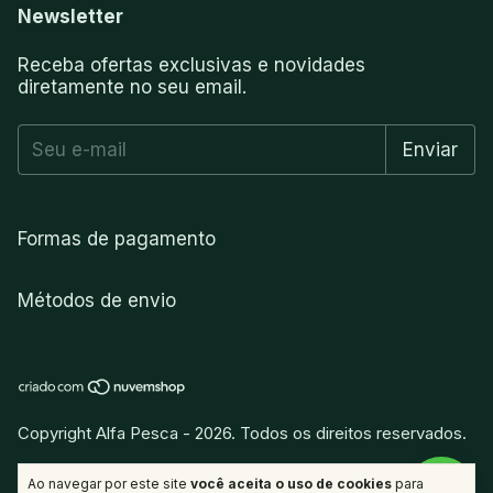
Newsletter
Receba ofertas exclusivas e novidades
diretamente no seu email.
Formas de pagamento
Métodos de envio
Copyright Alfa Pesca - 2026. Todos os direitos reservados.
vitamina
.
Desenvolvido por
Ao navegar por este site
você aceita o uso de cookies
para