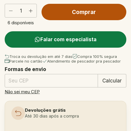
6
disponíveis
Falar com especialista
Troca ou devolução em até 7 dias
Compra 100% segura
Parcele no cartão
Atendimento de pescador pra pescador
Formas de envio
Entregas para o CEP:
Mudar CEP
Calcular
Não sei meu CEP
Devoluções grátis
Até 30 dias após a compra