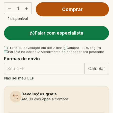
1
disponível
Falar com especialista
Troca ou devolução em até 7 dias
Compra 100% segura
Parcele no cartão
Atendimento de pescador pra pescador
Formas de envio
Entregas para o CEP:
Mudar CEP
Calcular
Não sei meu CEP
Devoluções grátis
Até 30 dias após a compra