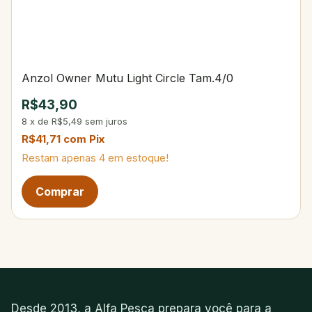
Anzol Owner Mutu Light Circle Tam.4/0
R$43,90
8
x
de
R$5,49
sem juros
R$41,71
com
Pix
Restam apenas
4
em estoque!
Desde 2013, a Alfa Pesca prepara você para a