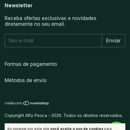
Newsletter
Receba ofertas exclusivas e novidades
diretamente no seu email.
Formas de pagamento
Métodos de envio
Copyright Alfa Pesca - 2026. Todos os direitos reservados.
vitamina
.
Desenvolvido por
Ao navegar por este site
você aceita o uso de cookies
para