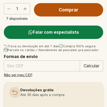
7
disponíveis
Falar com especialista
Troca ou devolução em até 7 dias
Compra 100% segura
Parcele no cartão
Atendimento de pescador pra pescador
Formas de envio
Entregas para o CEP:
Mudar CEP
Calcular
Não sei meu CEP
Devoluções grátis
Até 30 dias após a compra