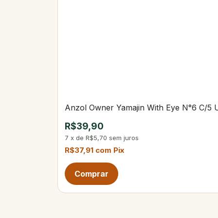
Anzol Owner Yamajin With Eye N°6 C/5 
R$39,90
7
x
de
R$5,70
sem juros
R$37,91
com
Pix