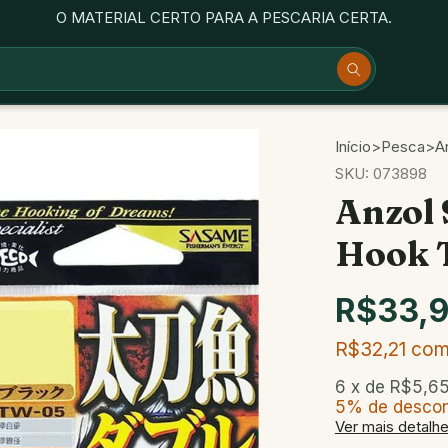
O MATERIAL CERTO PARA A PESCARIA CERTA.
Início
>
Pesca
>
A
SKU:
073898
Anzol
Hook 
R$33,
R$32,21
co
6
x de
R$5,6
5% de desco
Ver mais detalh