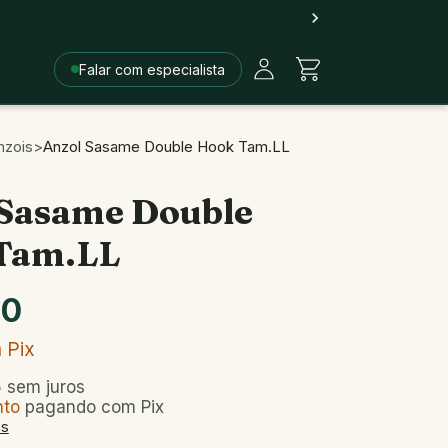
Falar com especialista
nzois
>
Anzol Sasame Double Hook Tam.LL
 Sasame Double
Tam.LL
90
m
Pix
5
sem juros
nto
pagando com Pix
es