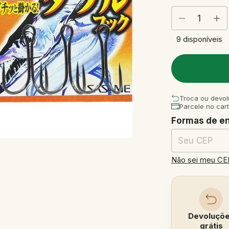
9
disponíveis
Troca ou devol
Parcele no car
Formas de e
Entregas para o
Não sei meu CE
Devoluçõ
grátis