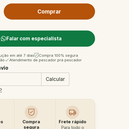
Falar com especialista
ução em até 7 dias
Compra 100% segura
tão
Atendimento de pescador pra pescador
nvio
 CEP:
Mudar CEP
Calcular
P
es
Compra
Frete rápido
segura
Para todo o