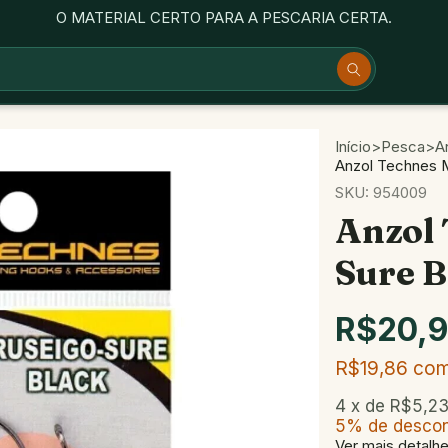
O MATERIAL CERTO PARA A PESCARIA CERTA.
Início
>
Pesca
>
A
Anzol Technes 
SKU:
954009
Anzol
Sure 
R$20,
R$19,86
co
4
x de
R$5,2
5% de desco
Ver mais detalh