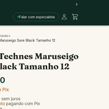
Falar com especialista
nzois
>
Maruseigo Sure Black Tamanho 12
 Technes Maruseigo
Black Tamanho 12
90
m
Pix
3
sem juros
nto
pagando com Pix
es