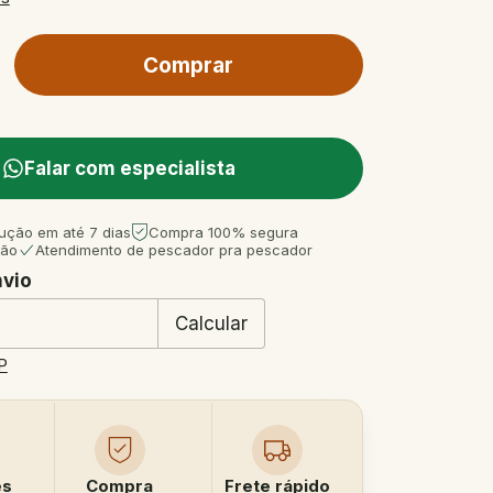
Falar com especialista
ução em até 7 dias
Compra 100% segura
tão
Atendimento de pescador pra pescador
nvio
 CEP:
Mudar CEP
Calcular
P
es
Compra
Frete rápido