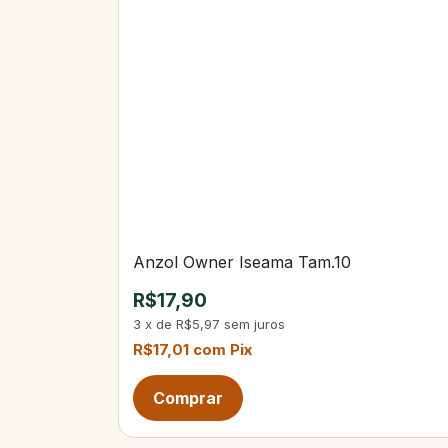
Anzol Owner Iseama Tam.10
R$17,90
3
x
de
R$5,97
sem juros
R$17,01
com
Pix