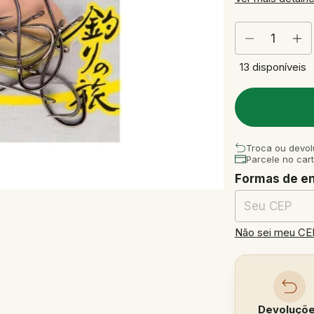
13
disponíveis
Troca ou devol
Parcele no car
Formas de e
Entregas para o
Não sei meu CE
Devoluçõ