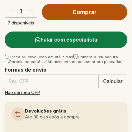
7
disponíveis
Falar com especialista
Troca ou devolução em até 7 dias
Compra 100% segura
Parcele no cartão
Atendimento de pescador pra pescador
Formas de envio
Entregas para o CEP:
Mudar CEP
Calcular
Não sei meu CEP
Devoluções grátis
Até 30 dias após a compra