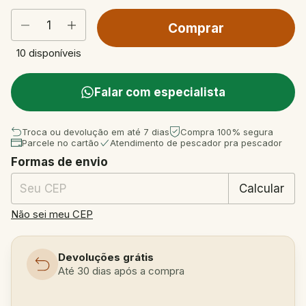
10
disponíveis
Falar com especialista
Troca ou devolução em até 7 dias
Compra 100% segura
Parcele no cartão
Atendimento de pescador pra pescador
Formas de envio
Entregas para o CEP:
Mudar CEP
Calcular
Não sei meu CEP
Devoluções grátis
Até 30 dias após a compra