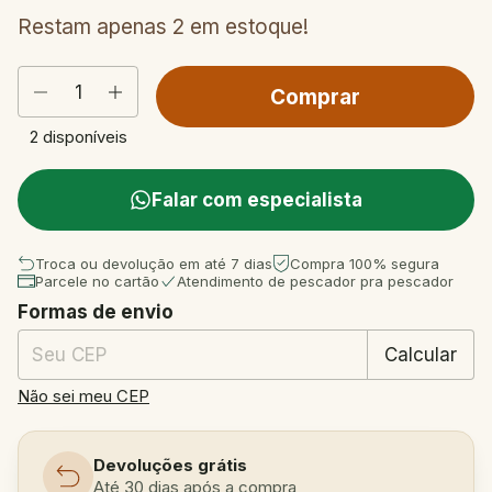
Restam apenas
2
em estoque!
2
disponíveis
Falar com especialista
Troca ou devolução em até 7 dias
Compra 100% segura
Parcele no cartão
Atendimento de pescador pra pescador
Formas de envio
Entregas para o CEP:
Mudar CEP
Calcular
Não sei meu CEP
Devoluções grátis
Até 30 dias após a compra