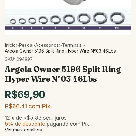
Início
>
Pesca
>
Acessorios
>
Terminais
>
Argola Owner 5196 Split Ring Hyper Wire N°03 46Lbs
SKU:
094897
Argola Owner 5196 Split Ring
Hyper Wire N°03 46Lbs
R$69,90
R$66,41
com
Pix
12
x de
R$5,83
sem juros
5% de desconto
pagando com Pix
Ver mais detalhes