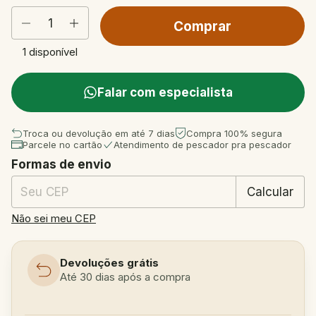
1
disponível
Falar com especialista
Troca ou devolução em até 7 dias
Compra 100% segura
Parcele no cartão
Atendimento de pescador pra pescador
Formas de envio
Entregas para o CEP:
Mudar CEP
Calcular
Não sei meu CEP
Devoluções grátis
Até 30 dias após a compra