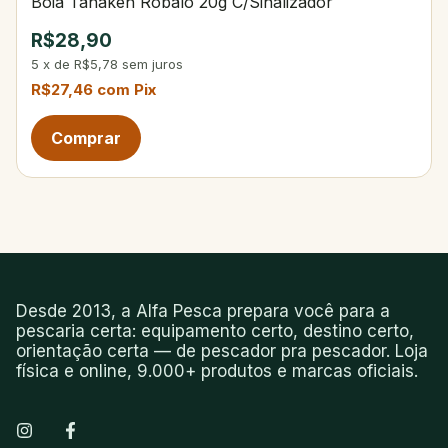
Bóia Tanaken Robalo 20g C/Sinalizador
R$28,90
5
x
de
R$5,78
sem juros
R$27,46
com
Pix
Desde 2013, a Alfa Pesca prepara você para a
pescaria certa: equipamento certo, destino certo,
orientação certa — de pescador pra pescador. Loja
física e online, 9.000+ produtos e marcas oficiais.