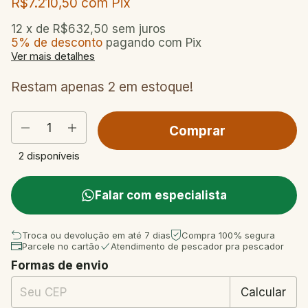
R$7.210,50
com
Pix
12
x de
R$632,50
sem juros
5% de desconto
pagando com Pix
Ver mais detalhes
Restam apenas
2
em estoque!
2
disponíveis
Falar com especialista
Troca ou devolução em até 7 dias
Compra 100% segura
Parcele no cartão
Atendimento de pescador pra pescador
Formas de envio
Entregas para o CEP:
Mudar CEP
Calcular