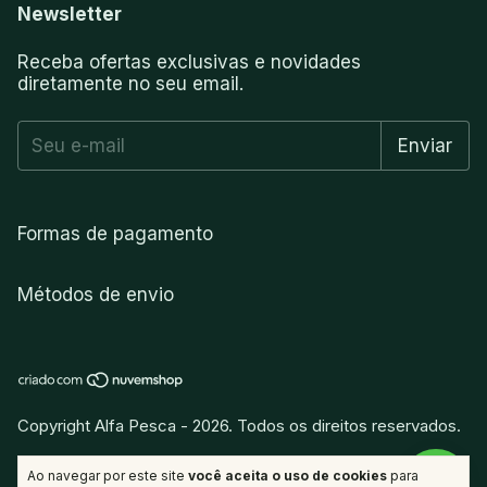
Newsletter
Receba ofertas exclusivas e novidades
diretamente no seu email.
Formas de pagamento
Métodos de envio
Copyright Alfa Pesca - 2026. Todos os direitos reservados.
vitamina
.
Desenvolvido por
Ao navegar por este site
você aceita o uso de cookies
para