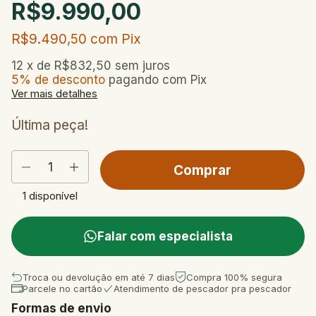
R$9.990,00
R$9.490,50
com
Pix
12
x de
R$832,50
sem juros
5% de desconto
pagando com Pix
Ver mais detalhes
Última peça!
1
disponível
Falar com especialista
Troca ou devolução em até 7 dias
Compra 100% segura
Parcele no cartão
Atendimento de pescador pra pescador
Formas de envio
Entregas para o CEP:
Mudar CEP