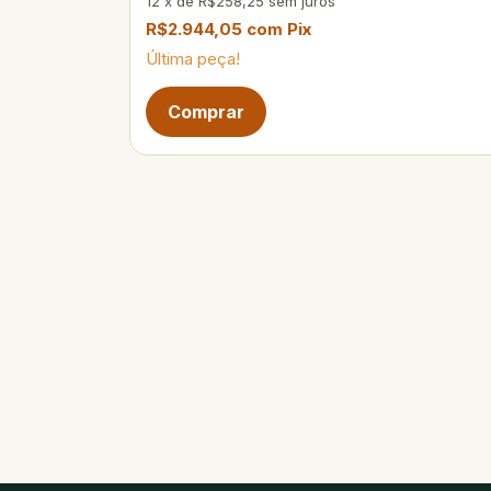
12
x
de
R$258,25
sem juros
R$2.944,05
com
Pix
Última peça!