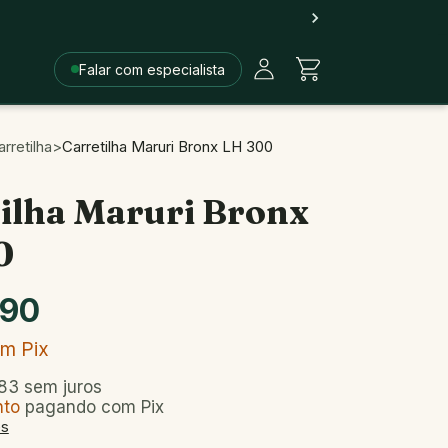
Falar com especialista
rretilha
>
Carretilha Maruri Bronx LH 300
ilha Maruri Bronx
0
,90
om
Pix
83
sem juros
nto
pagando com Pix
es