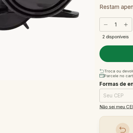
Restam ape
2
disponíveis
Troca ou devol
Parcele no car
Formas de e
Entregas para o
Não sei meu CE