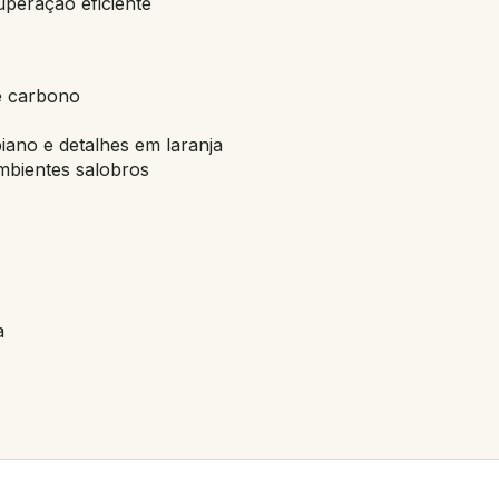
uperação eficiente
e carbono
ano e detalhes em laranja
mbientes salobros
a