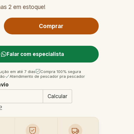
nas
2
em estoque!
Falar com especialista
ução em até 7 dias
Compra 100% segura
tão
Atendimento de pescador pra pescador
nvio
 CEP:
Mudar CEP
Calcular
P