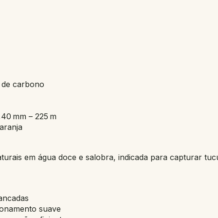
s de carbono
0,40 mm – 225 m
aranja
naturais em água doce e salobra, indicada para capturar tuc
rancadas
cionamento suave