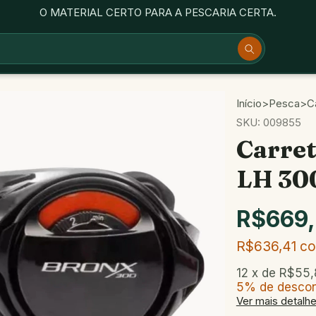
O MATERIAL CERTO PARA A PESCARIA CERTA.
Início
>
Pesca
>
Ca
SKU:
009855
Carret
LH 30
R$669
R$636,41
c
12
x de
R$55,
5% de desco
Ver mais detalh