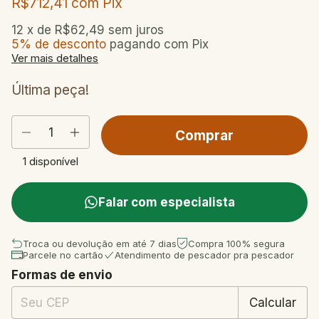
R$712,41
com
Pix
12
x de
R$62,49
sem juros
5% de desconto
pagando com Pix
Ver mais detalhes
Última peça!
1
disponível
Falar com especialista
Troca ou devolução em até 7 dias
Compra 100% segura
Parcele no cartão
Atendimento de pescador pra pescador
Formas de envio
Entregas para o CEP:
Mudar CEP
Calcular