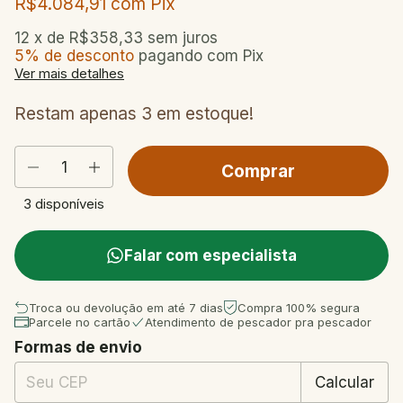
R$4.084,91
com
Pix
12
x de
R$358,33
sem juros
5% de desconto
pagando com Pix
Ver mais detalhes
Restam apenas
3
em estoque!
3
disponíveis
Falar com especialista
Troca ou devolução em até 7 dias
Compra 100% segura
Parcele no cartão
Atendimento de pescador pra pescador
Formas de envio
Entregas para o CEP:
Mudar CEP
Calcular