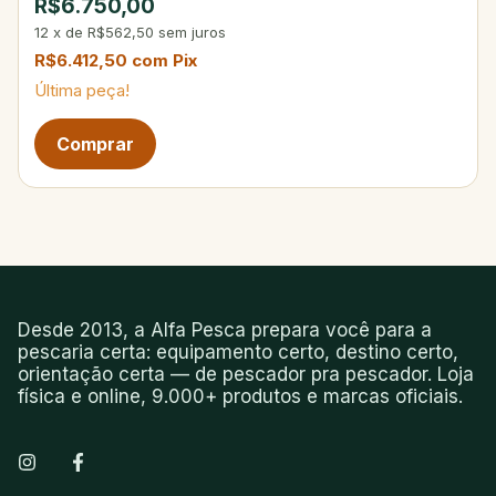
R$6.750,00
12
x
de
R$562,50
sem juros
R$6.412,50
com
Pix
Última peça!
Desde 2013, a Alfa Pesca prepara você para a
pescaria certa: equipamento certo, destino certo,
orientação certa — de pescador pra pescador. Loja
física e online, 9.000+ produtos e marcas oficiais.