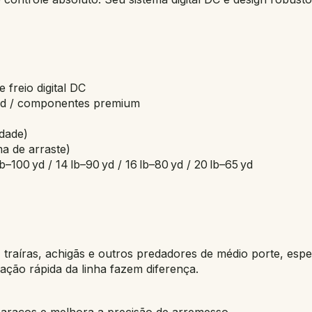
 freio digital DC
lid / componentes premium
idade)
ma de arraste)
–100 yd / 14 lb–90 yd / 16 lb–80 yd / 20 lb–65 yd
traíras, achigãs e outros predadores de médio porte, espec
ação rápida da linha fazem diferença.
mbaraços e melhora a precisão de arremesso