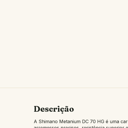
Descrição
A Shimano Metanium DC 70 HG é uma carre
arremessos precisos, resistência superior 