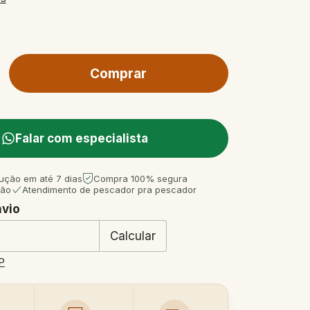
Falar com especialista
ução em até 7 dias
Compra 100% segura
tão
Atendimento de pescador pra pescador
nvio
 CEP:
Mudar CEP
Calcular
P