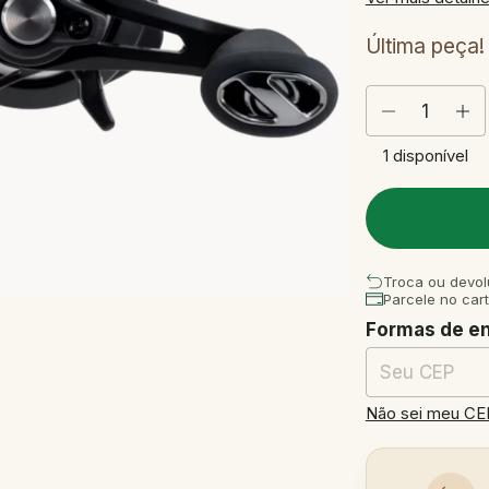
Última peça!
1
disponível
Troca ou devol
Parcele no car
Formas de e
Entregas para o
Não sei meu CE