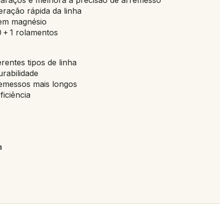
eração rápida da linha
 em magnésio
 + 1 rolamentos
erentes tipos de linha
rabilidade
remessos mais longos
iciência
a