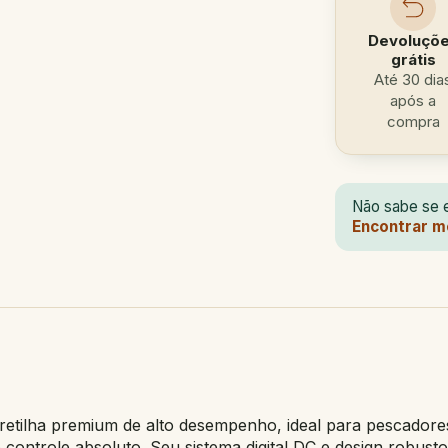
Devoluçõ
grátis
Até 30 dia
após a
compra
Não sabe se e
Encontrar m
tilha premium de alto desempenho, ideal para pescadore
e controle absoluto. Seu sistema digital DC e design robu