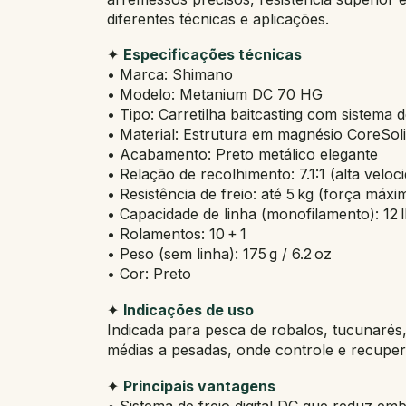
diferentes técnicas e aplicações.
✦
Especificações técnicas
• Marca: Shimano
• Modelo: Metanium DC 70 HG
• Tipo: Carretilha baitcasting com sistema de
• Material: Estrutura em magnésio CoreSo
• Acabamento: Preto metálico elegante
• Relação de recolhimento: 7.1:1 (alta veloc
• Resistência de freio: até 5 kg (força máxi
• Capacidade de linha (monofilamento): 12 lb
• Rolamentos: 10 + 1
• Peso (sem linha): 175 g / 6.2 oz
• Cor: Preto
✦
Indicações de uso
Indicada para pesca de robalos, tucunarés, 
médias a pesadas, onde controle e recuper
✦
Principais vantagens
• Sistema de freio digital DC que reduz e