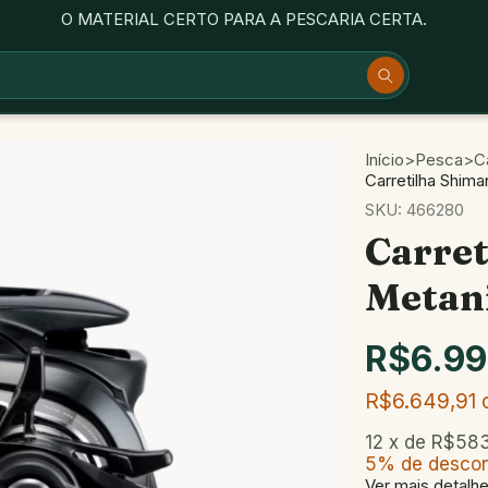
O MATERIAL CERTO PARA A PESCARIA CERTA.
Início
>
Pesca
>
Ca
Carretilha Shi
SKU:
466280
Carret
Metan
R$6.99
R$6.649,91
12
x de
R$583
5% de desco
Ver mais detalh