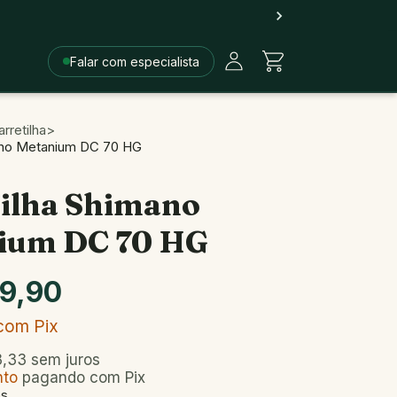
Falar com especialista
rretilha
>
mano Metanium DC 70 HG
ilha Shimano
ium DC 70 HG
9,90
com
Pix
,33
sem juros
nto
pagando com Pix
es