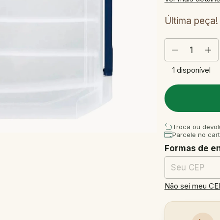
Última peça!
1
disponível
Troca ou devol
Parcele no car
Formas de e
Entregas para o
Não sei meu CE