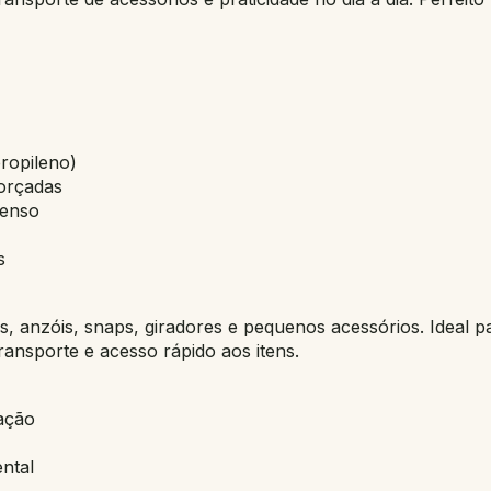
propileno)
orçadas
tenso
s
ais, anzóis, snaps, giradores e pequenos acessórios. Ideal
ransporte e acesso rápido aos itens.
zação
ntal