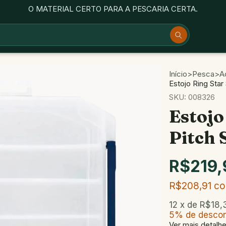
O MATERIAL CERTO PARA A PESCARIA CERTA.
Início
>
Pesca
>
A
Estojo Ring Sta
SKU:
008326
Estojo
Pitch
R$219,
R$208,91
c
12
x de
R$18,
5% de desco
Ver mais detalh