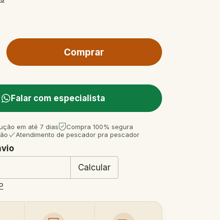
Falar com especialista
ução em até 7 dias
Compra 100% segura
tão
Atendimento de pescador pra pescador
nvio
 CEP:
Mudar CEP
Calcular
P