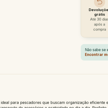
Devoluçõ
grátis
Até 30 dia
após a
compra
Não sabe se e
Encontrar m
 ideal para pescadores que buscam organização eficiente e
ransporte de acessórios e praticidade no dia a dia. Perfeit