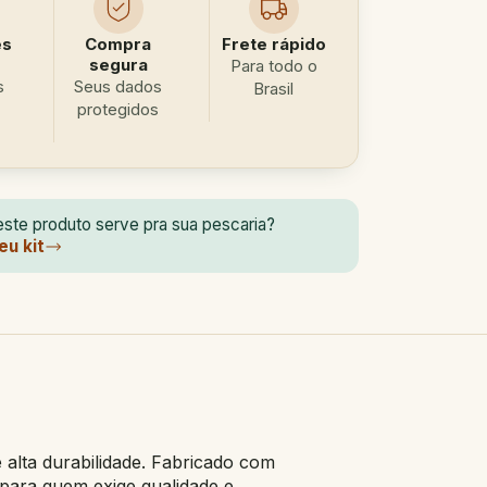
es
Compra
Frete rápido
segura
Para todo o
s
Seus dados
Brasil
protegidos
ste produto serve pra sua pescaria?
eu kit
 alta durabilidade. Fabricado com
o para quem exige qualidade e