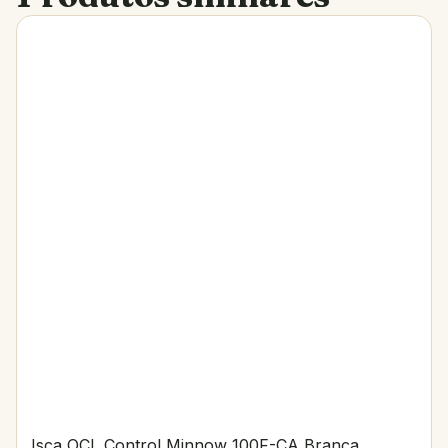
Isca OCL Control Minnow 100F-CA Branca