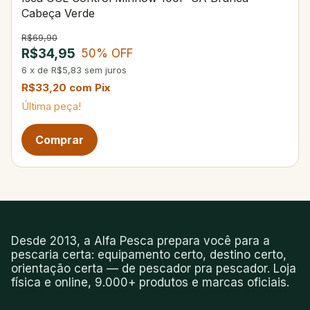
Cabeça Verde
R$69,90
R$34,95
50
% OFF
6
x
de
R$5,83
sem juros
R$33,20
com
Pix
Última peça!
Desde 2013, a Alfa Pesca prepara você para a
pescaria certa: equipamento certo, destino certo,
orientação certa — de pescador pra pescador. Loja
física e online, 9.000+ produtos e marcas oficiais.