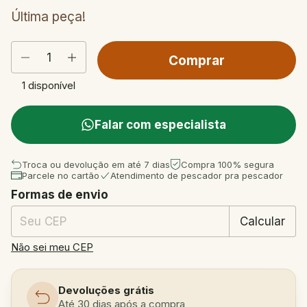
Última peça!
1
disponível
Falar com especialista
Troca ou devolução em até 7 dias
Compra 100% segura
Parcele no cartão
Atendimento de pescador pra pescador
Formas de envio
Entregas para o CEP:
Mudar CEP
Calcular
Não sei meu CEP
Devoluções grátis
Até 30 dias após a compra