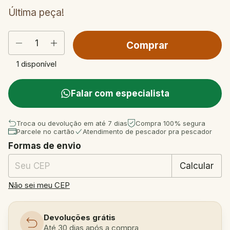
Última peça!
1
disponível
Falar com especialista
Troca ou devolução em até 7 dias
Compra 100% segura
Parcele no cartão
Atendimento de pescador pra pescador
Formas de envio
Entregas para o CEP:
Mudar CEP
Calcular
Não sei meu CEP
Devoluções grátis
Até 30 dias após a compra