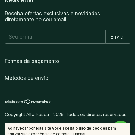
Newsletter
Receba ofertas exclusivas e novidades
diretamente no seu email.
Formas de pagamento
Métodos de envio
Copyright Alfa Pesca - 2026. Todos os direitos reservados.
vitamina
.
Desenvolvido por
Ao navegar por este site
você aceita o uso de cookies
para
agilizar sua experiência de compra.
Entendi