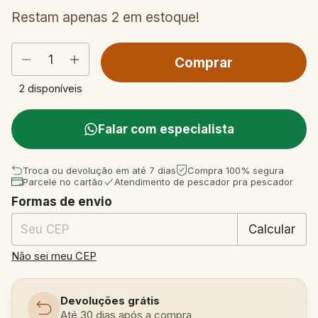
Restam apenas
2
em estoque!
2
disponíveis
Falar com especialista
Troca ou devolução em até 7 dias
Compra 100% segura
Parcele no cartão
Atendimento de pescador pra pescador
Formas de envio
Entregas para o CEP:
Mudar CEP
Calcular
Não sei meu CEP
Devoluções grátis
Até 30 dias após a compra