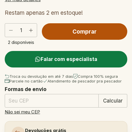
Restam apenas
2
em estoque!
2
disponíveis
Falar com especialista
Troca ou devolução em até 7 dias
Compra 100% segura
Parcele no cartão
Atendimento de pescador pra pescador
Formas de envio
Entregas para o CEP:
Mudar CEP
Calcular
Não sei meu CEP
Devoluções grátis