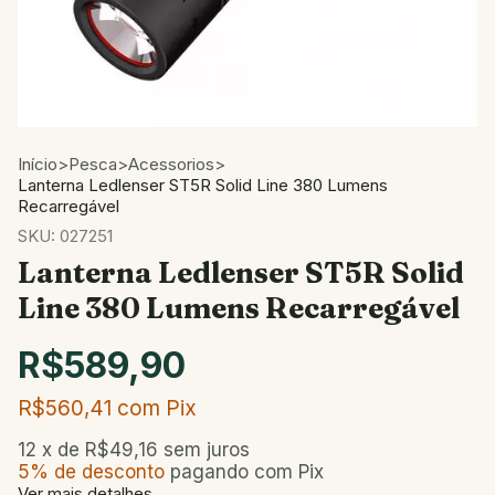
Início
>
Pesca
>
Acessorios
>
Lanterna Ledlenser ST5R Solid Line 380 Lumens
Recarregável
SKU:
027251
Lanterna Ledlenser ST5R Solid
Line 380 Lumens Recarregável
R$589,90
R$560,41
com
Pix
12
x de
R$49,16
sem juros
5% de desconto
pagando com Pix
Ver mais detalhes