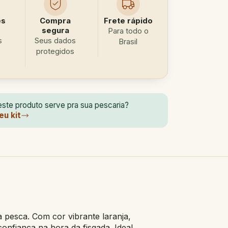
es
Compra
Frete rápido
segura
Para todo o
s
Seus dados
Brasil
protegidos
ste produto serve pra sua pescaria?
eu kit
a pesca. Com cor vibrante laranja,
confiança na hora da fisgada. Ideal