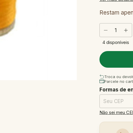
Restam ape
4
disponíveis
Troca ou devol
Parcele no car
Formas de e
Entregas para o
Não sei meu CE