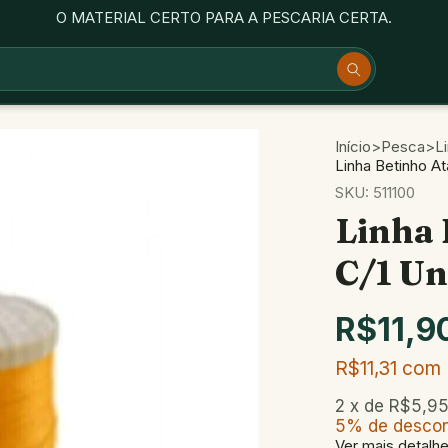
O MATERIAL CERTO PARA A PESCARIA CERTA.
Início
>
Pesca
>
L
Linha Betinho At
SKU:
511100
Linha 
C/1 Un
R$11,9
R$11,31
com
2
x de
R$5,9
5% de desco
Ver mais detalh