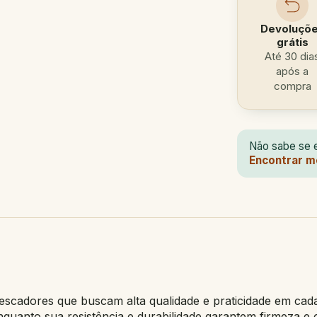
Devoluçõ
grátis
Até 30 dia
após a
compra
Não sabe se e
Encontrar m
pescadores que buscam alta qualidade e praticidade em cad
 enquanto sua resistência e durabilidade garantem firmeza e 