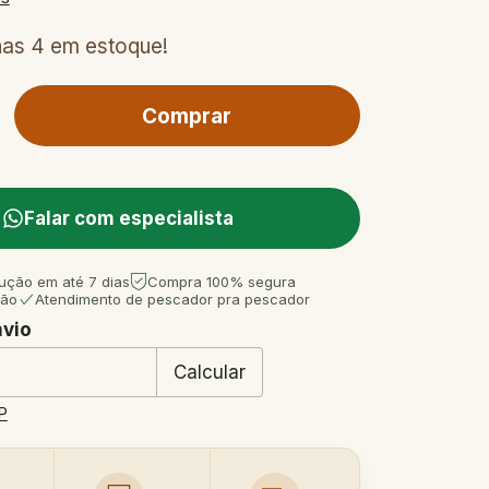
nas
4
em estoque!
Falar com especialista
ução em até 7 dias
Compra 100% segura
tão
Atendimento de pescador pra pescador
nvio
 CEP:
Mudar CEP
Calcular
P