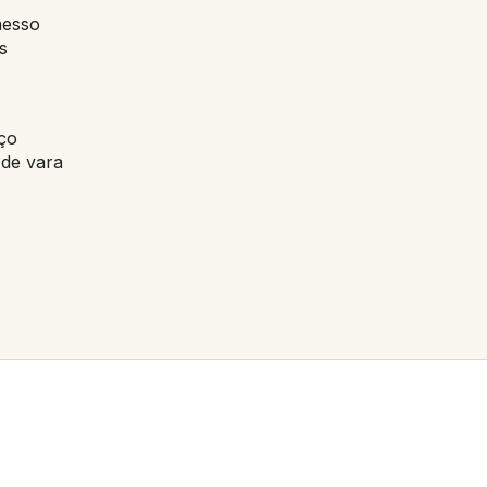
messo
s
ço
os de vara