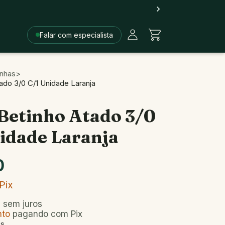
Falar com especialista
inhas
>
ado 3/0 C/1 Unidade Laranja
Betinho Atado 3/0
idade Laranja
0
Pix
5
sem juros
nto
pagando com Pix
es