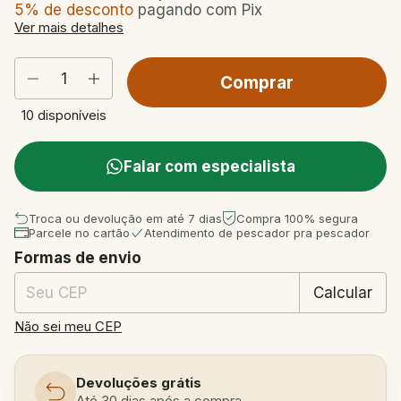
5% de desconto
pagando com Pix
Ver mais detalhes
10
disponíveis
Falar com especialista
Troca ou devolução em até 7 dias
Compra 100% segura
Parcele no cartão
Atendimento de pescador pra pescador
Formas de envio
Entregas para o CEP:
Mudar CEP
Calcular
Não sei meu CEP
Devoluções grátis
Até 30 dias após a compra