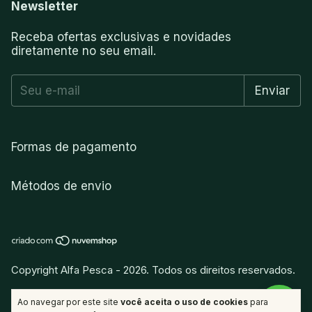
Newsletter
Receba ofertas exclusivas e novidades
diretamente no seu email.
Formas de pagamento
Métodos de envio
Copyright Alfa Pesca - 2026. Todos os direitos reservados.
vitamina
.
Desenvolvido por
Ao navegar por este site
você aceita o uso de cookies
para