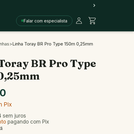
Falar com especialista
inhas
>
Linha Toray BR Pro Type 150m 0,25mm
 Toray BR Pro Type
0,25mm
90
m
Pix
4
sem juros
nto
pagando com Pix
es