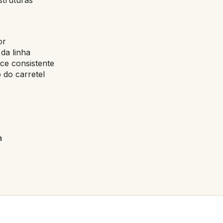
or
da linha
ce consistente
 do carretel
a