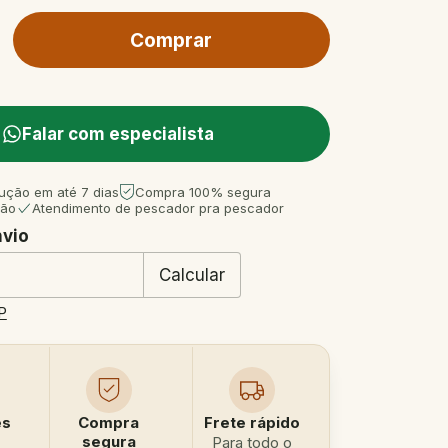
Falar com especialista
ução em até 7 dias
Compra 100% segura
tão
Atendimento de pescador pra pescador
nvio
 CEP:
Mudar CEP
Calcular
P
es
Compra
Frete rápido
segura
Para todo o