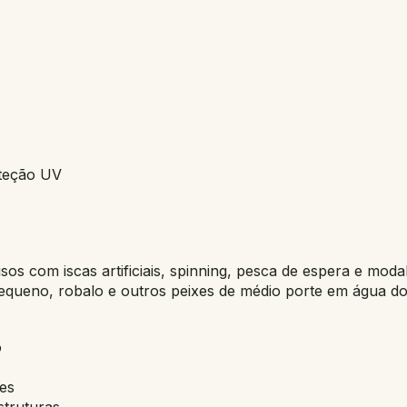
oteção UV
os com iscas artificiais, spinning, pesca de espera e moda
equeno, robalo e outros peixes de médio porte em água do
o
mes
struturas