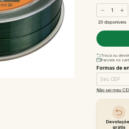
20
disponíveis
Troca ou devol
Parcele no car
Formas de e
Entregas para o
Não sei meu CE
Devoluçõ
grátis