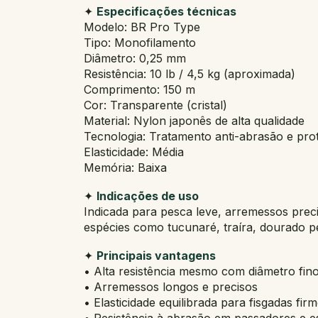
✦
Especificações técnicas
Modelo: BR Pro Type
Tipo: Monofilamento
Diâmetro: 0,25 mm
Resistência: 10 lb / 4,5 kg (aproximada)
Comprimento: 150 m
Cor: Transparente (cristal)
Material: Nylon japonês de alta qualidade
Tecnologia: Tratamento anti-abrasão e pr
Elasticidade: Média
Memória: Baixa
✦
Indicações de uso
Indicada para pesca leve, arremessos precis
espécies como tucunaré, traíra, dourado p
✦
Principais vantagens
• Alta resistência mesmo com diâmetro fin
• Arremessos longos e precisos
• Elasticidade equilibrada para fisgadas fir
• Resistência à abrasão em passadores e e