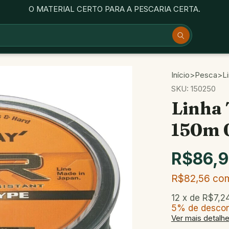
O MATERIAL CERTO PARA A PESCARIA CERTA.
Início
>
Pesca
>
L
SKU:
150250
Linha
150m 
R$86,
R$82,56
co
12
x de
R$7,2
5% de desco
Ver mais detalh