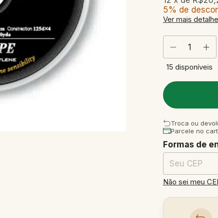
12
x de
R$20,
5% de desco
Ver mais detalh
15
disponíveis
Troca ou devol
Parcele no car
Formas de e
Entregas para o
Não sei meu CE