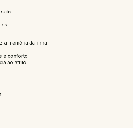
 sutis
vos
z a memória da linha
e e conforto
ia ao atrito
a