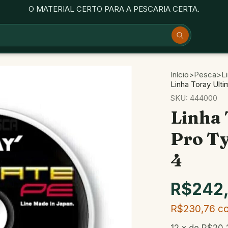
O MATERIAL CERTO PARA A PESCARIA CERTA.
Início
>
Pesca
>
L
Linha Toray Ult
SKU:
444000
Linha 
Pro T
4
R$242
R$230,76
c