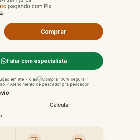
24
sem juros
nto
pagando com Pix
es
Falar com especialista
ução em até 7 dias
Compra 100% segura
tão
Atendimento de pescador pra pescador
nvio
 CEP:
Mudar CEP
Calcular
P