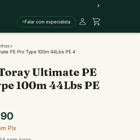
Falar com especialista
inhas
>
imate PE Pro Type 100m 44Lbs PE 4
Toray Ultimate PE
ype 100m 44Lbs PE
,90
om
Pix